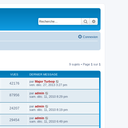
Rechercher
Recherche avancé
Connexion
9 sujets • Page
1
sur
1
VUES
DERNIER MESSAGE
par
Major Turbop
42176
ven. déc. 27, 2013 3:27 pm
par
admin
87956
sam. déc. 11, 2010 8:29 pm
par
admin
24207
sam. déc. 11, 2010 8:19 pm
par
admin
29454
sam. déc. 11, 2010 6:49 pm