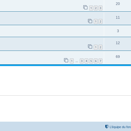
20
1
2
3
11
1
2
3
12
1
2
69
1
3
4
5
6
7
…
L’équipe du fo