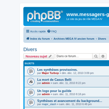
www.messagers-g
Le site du jeu de rôle MEGA IV
Accès rapide
FAQ
Index du forum
Archives MEGA IV ancien forum
Divers
Divers
Recher
Re
Nouveau sujet
SUJETS
Les synthèses provisoires.
par
Major Turbop
» dim. déc. 12, 2010 3:09 pm
La mort de Casus Belli
par
admin
» sam. déc. 11, 2010 8:22 pm
Un logo pour la guilde
par
admin
» sam. déc. 11, 2010 8:18 pm
Synthèses et avancement du background...
par
major_slash
» sam. déc. 11, 2010 6:48 pm