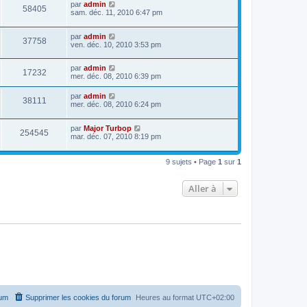
par
admin
58405
sam. déc. 11, 2010 6:47 pm
par
admin
37758
ven. déc. 10, 2010 3:53 pm
par
admin
17232
mer. déc. 08, 2010 6:39 pm
par
admin
38111
mer. déc. 08, 2010 6:24 pm
par
Major Turbop
254545
mar. déc. 07, 2010 8:19 pm
9 sujets • Page
1
sur
1
Aller à
rum
Supprimer les cookies du forum
Heures au format
UTC+02:00