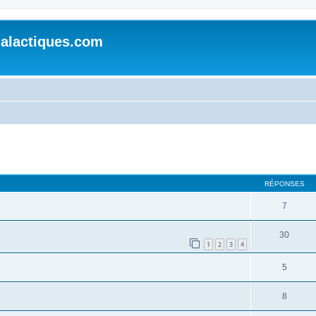
alactiques.com
cher
cherche avancée
RÉPONSES
7
30
1
2
3
4
5
8