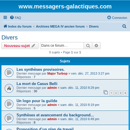
www.messagers-galactiques.com
FAQ
Connexion
R
Index du forum
Archives MEGA IV ancien forum
Divers
e
Divers
c
Rechercher
Recherche avanc
Nouveau sujet
h
9 sujets • Page
1
sur
1
e
Sujets
r
c
Les synthèses provisoires.
Dernier message par
Major Turbop
«
ven. déc. 27, 2013 3:27 pm
h
Réponses :
7
e
La mort de Casus Belli
Dernier message par
admin
«
sam. déc. 11, 2010 8:29 pm
r
Réponses :
30
1
2
3
4
Un logo pour la guilde
Dernier message par
admin
«
sam. déc. 11, 2010 8:19 pm
Réponses :
5
Synthèses et avancement du background...
Dernier message par
admin
«
sam. déc. 11, 2010 6:49 pm
Réponses :
8
Proposition d’un plan de travail.