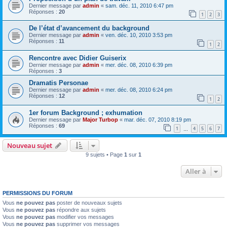
Dernier message par
admin
«
sam. déc. 11, 2010 6:47 pm
Réponses :
20
1
2
3
De l’état d’avancement du background
Dernier message par
admin
«
ven. déc. 10, 2010 3:53 pm
Réponses :
11
1
2
Rencontre avec Didier Guiserix
Dernier message par
admin
«
mer. déc. 08, 2010 6:39 pm
Réponses :
3
Dramatis Personae
Dernier message par
admin
«
mer. déc. 08, 2010 6:24 pm
Réponses :
12
1
2
1er forum Background ; exhumation
Dernier message par
Major Turbop
«
mar. déc. 07, 2010 8:19 pm
Réponses :
69
1
4
5
6
7
…
Nouveau sujet
9 sujets • Page
1
sur
1
Aller à
PERMISSIONS DU FORUM
Vous
ne pouvez pas
poster de nouveaux sujets
Vous
ne pouvez pas
répondre aux sujets
Vous
ne pouvez pas
modifier vos messages
Vous
ne pouvez pas
supprimer vos messages