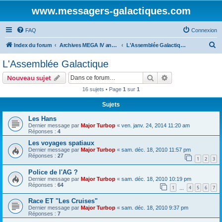
www.messagers-galactiques.com
FAQ
Connexion
R
Index du forum
Archives MEGA IV ancien forum
L'Assemblée Galactique
e
L'Assemblée Galactique
c
Rechercher
Recherche avanc
Nouveau sujet
h
16 sujets • Page
1
sur
1
e
Sujets
r
c
Les Hans
Dernier message par
Major Turbop
«
ven. janv. 24, 2014 11:20 am
h
Réponses :
4
e
Les voyages spatiaux
Dernier message par
Major Turbop
«
sam. déc. 18, 2010 11:57 pm
r
Réponses :
27
1
2
3
Police de l'AG ?
Dernier message par
Major Turbop
«
sam. déc. 18, 2010 10:19 pm
Réponses :
64
1
4
5
6
7
…
Race ET "Les Cruises"
Dernier message par
Major Turbop
«
sam. déc. 18, 2010 9:37 pm
Réponses :
7