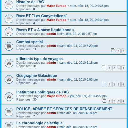
Histoire de l'AG
Dernier message par
Major Turbop
«
sam. déc. 18, 2010 9:35 pm
Réponses :
8
Race ET "Les Ganymédiens"
Dernier message par
Major Turbop
«
sam. déc. 18, 2010 9:34 pm
Réponses :
4
Races ET « A stase liquidienne »
Dernier message par
admin
«
dim. déc. 12, 2010 2:57 pm
Combat spatial
Dernier message par
admin
«
sam. déc. 11, 2010 6:29 pm
Réponses :
11
1
2
différents type de voyages
Dernier message par
admin
«
sam. déc. 11, 2010 6:18 pm
Réponses :
31
1
2
3
4
Géographie Galactique
Dernier message par
admin
«
sam. déc. 11, 2010 6:03 pm
Réponses :
35
1
2
3
4
Institutions politiques de l'AG
Dernier message par
Major Turbop
«
jeu. déc. 09, 2010 4:22 pm
Réponses :
30
1
2
3
4
POLICE, ARMEE ET SERVICES DE RENSEIGNEMENT
Dernier message par
admin
«
mer. déc. 08, 2010 6:29 pm
Réponses :
7
La chronologie galactique...
Dernier message par
admin
«
mer. déc. 08, 2010 6:02 pm