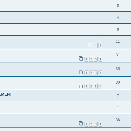
8
4
0
11
1
2
31
1
2
3
4
35
1
2
3
4
30
1
2
3
4
NEMENT
7
1
36
1
2
3
4