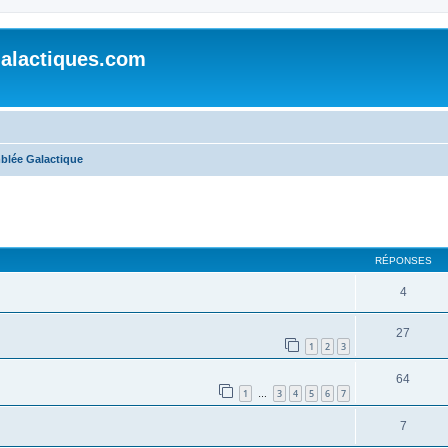
alactiques.com
blée Galactique
cher
cherche avancée
RÉPONSES
4
27
1
2
3
64
1
3
4
5
6
7
…
7