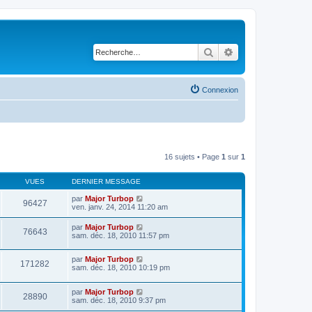
Rechercher
Recherche avancé
Connexion
16 sujets • Page
1
sur
1
VUES
DERNIER MESSAGE
par
Major Turbop
96427
ven. janv. 24, 2014 11:20 am
par
Major Turbop
76643
sam. déc. 18, 2010 11:57 pm
par
Major Turbop
171282
sam. déc. 18, 2010 10:19 pm
par
Major Turbop
28890
sam. déc. 18, 2010 9:37 pm