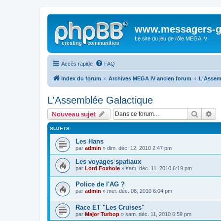
www.messagers-g
Le site du jeu de rôle MEGA IV
Accès rapide
FAQ
Index du forum
Archives MEGA IV ancien forum
L'Assem
L'Assemblée Galactique
Recher
Re
Nouveau sujet
SUJETS
Les Hans
par
admin
» dim. déc. 12, 2010 2:47 pm
Les voyages spatiaux
par
Lord Foxhole
» sam. déc. 11, 2010 6:19 pm
Police de l'AG ?
par
admin
» mer. déc. 08, 2010 6:04 pm
Race ET "Les Cruises"
par
Major Turbop
» sam. déc. 11, 2010 6:59 pm