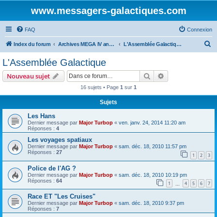
www.messagers-galactiques.com
FAQ
Connexion
R
Index du forum
Archives MEGA IV ancien forum
L'Assemblée Galactique
e
L'Assemblée Galactique
c
Rechercher
Recherche avanc
Nouveau sujet
h
16 sujets • Page
1
sur
1
e
Sujets
r
c
Les Hans
Dernier message par
Major Turbop
«
ven. janv. 24, 2014 11:20 am
h
Réponses :
4
e
Les voyages spatiaux
Dernier message par
Major Turbop
«
sam. déc. 18, 2010 11:57 pm
r
Réponses :
27
1
2
3
Police de l'AG ?
Dernier message par
Major Turbop
«
sam. déc. 18, 2010 10:19 pm
Réponses :
64
1
4
5
6
7
…
Race ET "Les Cruises"
Dernier message par
Major Turbop
«
sam. déc. 18, 2010 9:37 pm
Réponses :
7