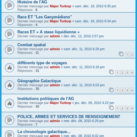
Histoire de l'AG
Dernier message par
Major Turbop
«
sam. déc. 18, 2010 9:35 pm
Réponses :
8
Race ET "Les Ganymédiens"
Dernier message par
Major Turbop
«
sam. déc. 18, 2010 9:34 pm
Réponses :
4
Races ET « A stase liquidienne »
Dernier message par
admin
«
dim. déc. 12, 2010 2:57 pm
Combat spatial
Dernier message par
admin
«
sam. déc. 11, 2010 6:29 pm
Réponses :
11
1
2
différents type de voyages
Dernier message par
admin
«
sam. déc. 11, 2010 6:18 pm
Réponses :
31
1
2
3
4
Géographie Galactique
Dernier message par
admin
«
sam. déc. 11, 2010 6:03 pm
Réponses :
35
1
2
3
4
Institutions politiques de l'AG
Dernier message par
Major Turbop
«
jeu. déc. 09, 2010 4:22 pm
Réponses :
30
1
2
3
4
POLICE, ARMEE ET SERVICES DE RENSEIGNEMENT
Dernier message par
admin
«
mer. déc. 08, 2010 6:29 pm
Réponses :
7
La chronologie galactique...
Dernier message par
admin
«
mer. déc. 08, 2010 6:02 pm