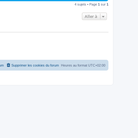
4 sujets • Page
1
sur
1
Aller à
rum
Supprimer les cookies du forum
Heures au format
UTC+02:00