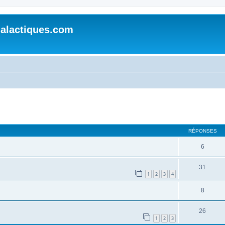
alactiques.com
cher
cherche avancée
RÉPONSES
6
31
1
2
3
4
8
26
1
2
3