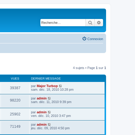
Rechercher
Recherche avancé
Connexion
4 sujets • Page
1
sur
1
VUES
DERNIER MESSAGE
par
Major Turbop
39387
sam. déc. 18, 2010 10:28 pm
par
admin
98220
sam. déc. 11, 2010 9:39 pm
par
admin
25902
ven. déc. 10, 2010 3:47 pm
par
admin
71149
jeu. déc. 09, 2010 4:50 pm