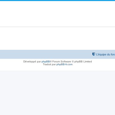
L’équipe du fo
Développé par
phpBB
® Forum Software © phpBB Limited
Traduit par
phpBB-fr.com