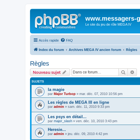
www.messagers-g
Le site du jeu de rôle MEGA IV
Accès rapide
FAQ
Index du forum
Archives MEGA IV ancien forum
Règles
Règles
Recher
Re
Nouveau sujet
SUJETS
la magie
par
Major Turbop
» mar. déc. 07, 2010 10:56 pm
Les règles de MEGA III en ligne
par
admin
» sam. déc. 11, 2010 9:33 pm
Les psys en détail...
par
major_slash
» ven. déc. 10, 2010 3:43 pm
Heresie...
par
admin
» jeu. déc. 09, 2010 4:42 pm