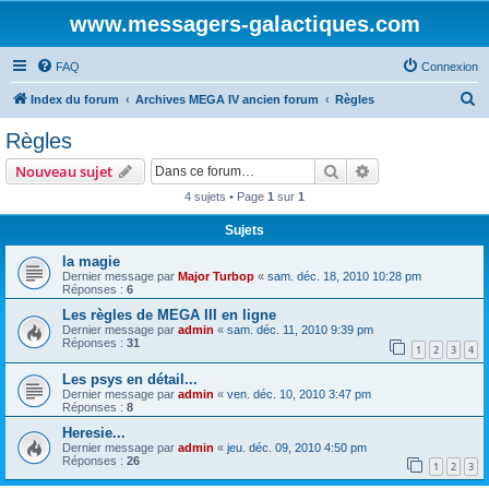
www.messagers-galactiques.com
FAQ
Connexion
R
Index du forum
Archives MEGA IV ancien forum
Règles
e
Règles
c
Rechercher
Recherche avanc
Nouveau sujet
h
4 sujets • Page
1
sur
1
e
Sujets
r
c
la magie
Dernier message par
Major Turbop
«
sam. déc. 18, 2010 10:28 pm
h
Réponses :
6
e
Les règles de MEGA III en ligne
Dernier message par
admin
«
sam. déc. 11, 2010 9:39 pm
r
Réponses :
31
1
2
3
4
Les psys en détail...
Dernier message par
admin
«
ven. déc. 10, 2010 3:47 pm
Réponses :
8
Heresie...
Dernier message par
admin
«
jeu. déc. 09, 2010 4:50 pm
Réponses :
26
1
2
3