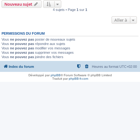
Nouveau sujet
4 sujets • Page
1
sur
1
Aller à
PERMISSIONS DU FORUM
Vous
ne pouvez pas
poster de nouveaux sujets
Vous
ne pouvez pas
répondre aux sujets
Vous
ne pouvez pas
modifier vos messages
Vous
ne pouvez pas
supprimer vos messages
Vous
ne pouvez pas
joindre des fichiers
Index du forum
Heures au format
UTC+02:00
Développé par
phpBB
® Forum Software © phpBB Limited
Traduit par
phpBB-fr.com