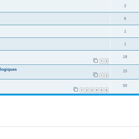
2
6
1
1
18
1
2
ologiques
15
1
2
50
1
2
3
4
5
6