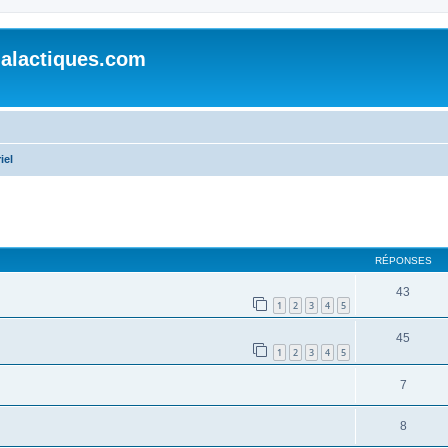
alactiques.com
iel
cher
cherche avancée
RÉPONSES
43
1
2
3
4
5
45
1
2
3
4
5
7
8