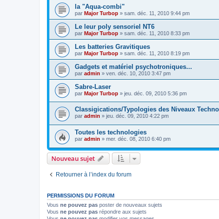
la "Aqua-combi"
par
Major Turbop
» sam. déc. 11, 2010 9:44 pm
Le leur poly sensoriel NT6
par
Major Turbop
» sam. déc. 11, 2010 8:33 pm
Les batteries Gravitiques
par
Major Turbop
» sam. déc. 11, 2010 8:19 pm
Gadgets et matériel psychotroniques...
par
admin
» ven. déc. 10, 2010 3:47 pm
Sabre-Laser
par
Major Turbop
» jeu. déc. 09, 2010 5:36 pm
Classigications/Typologies des Niveaux Techn
par
admin
» jeu. déc. 09, 2010 4:22 pm
Toutes les technologies
par
admin
» mer. déc. 08, 2010 6:40 pm
Nouveau sujet
Retourner à l’index du forum
PERMISSIONS DU FORUM
Vous
ne pouvez pas
poster de nouveaux sujets
Vous
ne pouvez pas
répondre aux sujets
Vous
ne pouvez pas
modifier vos messages