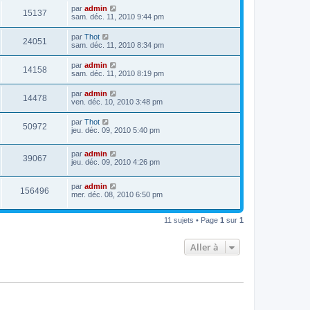
par
admin
15137
sam. déc. 11, 2010 9:44 pm
par
Thot
24051
sam. déc. 11, 2010 8:34 pm
par
admin
14158
sam. déc. 11, 2010 8:19 pm
par
admin
14478
ven. déc. 10, 2010 3:48 pm
par
Thot
50972
jeu. déc. 09, 2010 5:40 pm
par
admin
39067
jeu. déc. 09, 2010 4:26 pm
par
admin
156496
mer. déc. 08, 2010 6:50 pm
11 sujets • Page
1
sur
1
Aller à