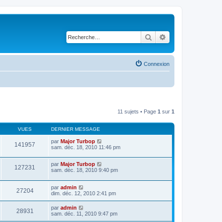
Rechercher
Recherche avancé
Connexion
11 sujets • Page
1
sur
1
VUES
DERNIER MESSAGE
par
Major Turbop
141957
sam. déc. 18, 2010 11:46 pm
par
Major Turbop
127231
sam. déc. 18, 2010 9:40 pm
par
admin
27204
dim. déc. 12, 2010 2:41 pm
par
admin
28931
sam. déc. 11, 2010 9:47 pm