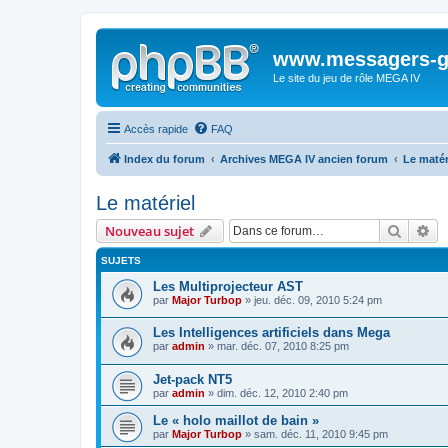
www.messagers-g
Le site du jeu de rôle MEGA IV
Accès rapide
FAQ
Index du forum
Archives MEGA IV ancien forum
Le matér
Le matériel
Recher
Re
Nouveau sujet
SUJETS
Les Multiprojecteur AST
par
Major Turbop
» jeu. déc. 09, 2010 5:24 pm
Les Intelligences artificiels dans Mega
par
admin
» mar. déc. 07, 2010 8:25 pm
Jet-pack NT5
par
admin
» dim. déc. 12, 2010 2:40 pm
Le « holo maillot de bain »
par
Major Turbop
» sam. déc. 11, 2010 9:45 pm