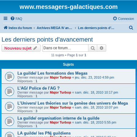
www.messagers-galactiques.com
FAQ
Connexion
R
Index du forum
Archives MEGA IV ancien forum
Les derniers points d’avancement
e
Les derniers points d’avancement
c
Rechercher
Recherche avanc
Nouveau sujet
h
11 sujets • Page
1
sur
1
e
Sujets
r
c
La guilde/ Les formations des Megas
Dernier message par
Major Turbop
«
jeu. déc. 23, 2010 4:59 pm
h
Réponses :
1
e
L’AG/ Police de l'AG ?
Dernier message par
Major Turbop
«
sam. déc. 18, 2010 10:17 pm
r
Réponses :
1
L’Univers/ Les théories sur la genèse des univers de Mega
Dernier message par
Major Turbop
«
sam. déc. 18, 2010 10:07 pm
Réponses :
3
La guilde/ organisation interne de la guilde
Dernier message par
Major Turbop
«
sam. déc. 18, 2010 5:55 pm
Réponses :
1
LA guilde/ les PNj guildiens