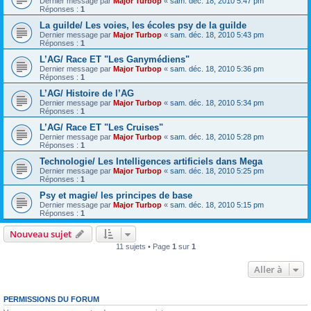
Dernier message par
Major Turbop
«
sam. déc. 18, 2010 5:47 pm
Réponses :
1
La guilde/ Les voies, les écoles psy de la guilde
Dernier message par
Major Turbop
«
sam. déc. 18, 2010 5:43 pm
Réponses :
1
L’AG/ Race ET "Les Ganymédiens"
Dernier message par
Major Turbop
«
sam. déc. 18, 2010 5:36 pm
Réponses :
1
L’AG/ Histoire de l’AG
Dernier message par
Major Turbop
«
sam. déc. 18, 2010 5:34 pm
Réponses :
1
L’AG/ Race ET "Les Cruises"
Dernier message par
Major Turbop
«
sam. déc. 18, 2010 5:28 pm
Réponses :
1
Technologie/ Les Intelligences artificiels dans Mega
Dernier message par
Major Turbop
«
sam. déc. 18, 2010 5:25 pm
Réponses :
1
Psy et magie/ les principes de base
Dernier message par
Major Turbop
«
sam. déc. 18, 2010 5:15 pm
Réponses :
1
Nouveau sujet
11 sujets • Page
1
sur
1
Aller à
PERMISSIONS DU FORUM