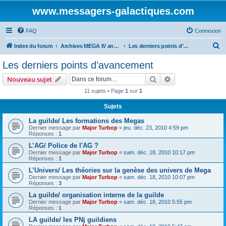
www.messagers-galactiques.com
FAQ
Connexion
R
Index du forum
Archives MEGA IV ancien forum
Les derniers points d’avancement
e
Les derniers points d’avancement
c
Rechercher
Recherche avanc
Nouveau sujet
h
11 sujets • Page
1
sur
1
e
Sujets
r
c
La guilde/ Les formations des Megas
Dernier message par
Major Turbop
«
jeu. déc. 23, 2010 4:59 pm
h
Réponses :
1
e
L’AG/ Police de l'AG ?
Dernier message par
Major Turbop
«
sam. déc. 18, 2010 10:17 pm
r
Réponses :
1
L’Univers/ Les théories sur la genèse des univers de Mega
Dernier message par
Major Turbop
«
sam. déc. 18, 2010 10:07 pm
Réponses :
3
La guilde/ organisation interne de la guilde
Dernier message par
Major Turbop
«
sam. déc. 18, 2010 5:55 pm
Réponses :
1
LA guilde/ les PNj guildiens