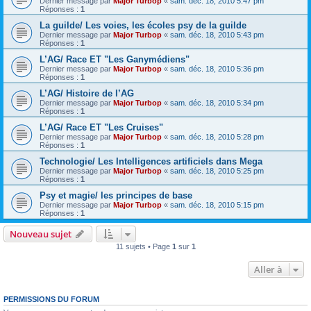
Dernier message par
Major Turbop
«
sam. déc. 18, 2010 5:47 pm
Réponses :
1
La guilde/ Les voies, les écoles psy de la guilde
Dernier message par
Major Turbop
«
sam. déc. 18, 2010 5:43 pm
Réponses :
1
L’AG/ Race ET "Les Ganymédiens"
Dernier message par
Major Turbop
«
sam. déc. 18, 2010 5:36 pm
Réponses :
1
L’AG/ Histoire de l’AG
Dernier message par
Major Turbop
«
sam. déc. 18, 2010 5:34 pm
Réponses :
1
L’AG/ Race ET "Les Cruises"
Dernier message par
Major Turbop
«
sam. déc. 18, 2010 5:28 pm
Réponses :
1
Technologie/ Les Intelligences artificiels dans Mega
Dernier message par
Major Turbop
«
sam. déc. 18, 2010 5:25 pm
Réponses :
1
Psy et magie/ les principes de base
Dernier message par
Major Turbop
«
sam. déc. 18, 2010 5:15 pm
Réponses :
1
Nouveau sujet
11 sujets • Page
1
sur
1
Aller à
PERMISSIONS DU FORUM