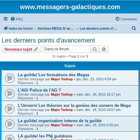
www.messagers-galactiques.com
FAQ
Connexion
R
Index du forum
Archives MEGA IV ancien forum
Les derniers points d’avancement
e
Les derniers points d’avancement
c
Rechercher
Recherche avanc
Nouveau sujet
h
11 sujets • Page
1
sur
1
e
Sujets
r
c
La guilde/ Les formations des Megas
Dernier message par
Major Turbop
«
jeu. déc. 23, 2010 4:59 pm
h
Réponses :
1
e
L’AG/ Police de l'AG ?
Dernier message par
Major Turbop
«
sam. déc. 18, 2010 10:17 pm
r
Réponses :
1
L’Univers/ Les théories sur la genèse des univers de Mega
Dernier message par
Major Turbop
«
sam. déc. 18, 2010 10:07 pm
Réponses :
3
La guilde/ organisation interne de la guilde
Dernier message par
Major Turbop
«
sam. déc. 18, 2010 5:55 pm
Réponses :
1
LA guilde/ les PNj guildiens