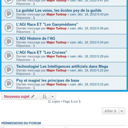
Dernier message par
Major Turbop
«
sam. déc. 18, 2010 5:47 pm
Réponses :
1
La guilde/ Les voies, les écoles psy de la guilde
Dernier message par
Major Turbop
«
sam. déc. 18, 2010 5:43 pm
Réponses :
1
L’AG/ Race ET "Les Ganymédiens"
Dernier message par
Major Turbop
«
sam. déc. 18, 2010 5:36 pm
Réponses :
1
L’AG/ Histoire de l’AG
Dernier message par
Major Turbop
«
sam. déc. 18, 2010 5:34 pm
Réponses :
1
L’AG/ Race ET "Les Cruises"
Dernier message par
Major Turbop
«
sam. déc. 18, 2010 5:28 pm
Réponses :
1
Technologie/ Les Intelligences artificiels dans Mega
Dernier message par
Major Turbop
«
sam. déc. 18, 2010 5:25 pm
Réponses :
1
Psy et magie/ les principes de base
Dernier message par
Major Turbop
«
sam. déc. 18, 2010 5:15 pm
Réponses :
1
Nouveau sujet
11 sujets • Page
1
sur
1
Aller à
PERMISSIONS DU FORUM