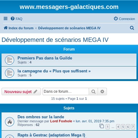
www.messagers-galactiques.com
FAQ
Connexion
R
Index du forum
Développement de scénarios MEGA IV
e
Développement de scénarios MEGA IV
c
Forum
h
e
Premiers Pas dans la Guilde
Sujets :
4
r
la campagne du « Plus que suffisent »
c
Sujets :
5
h
e
Rechercher
Recherche avanc
Nouveau sujet
r
15 sujets • Page
1
sur
1
Sujets
Des ombres sur la lande
Dernier message par
Lord Foxhole
«
lun. avr. 01, 2019 7:35 pm
Réponses :
62
1
4
5
6
7
…
Rapts à Gestrac (adaptation Mega I)