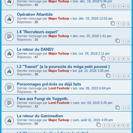
Dernier message par
Major Turbop
«
mer. déc. 19, 2018 5:36 pm
Réponses :
42
1
2
3
4
5
Opération Atlantide
Dernier message par
Major Turbop
«
lun. déc. 03, 2018 12:03 am
Réponses :
25
1
2
3
I.4 "Recruteurs expert"
Dernier message par
Major Turbop
«
dim. nov. 25, 2018 1:41 pm
Réponses :
15
1
2
Le retour du DANDY
Dernier message par
Major Turbop
«
lun. oct. 29, 2018 2:11 pm
Réponses :
47
1
2
3
4
5
I.2 "Transit" (a la poursuite du méga petit poussé )
Dernier message par
Major Turbop
«
lun. juil. 16, 2018 3:05 pm
Réponses :
30
1
2
3
4
Personnages pré-tirés ou déjà faits
Dernier message par
Lord Foxhole
«
lun. nov. 09, 2015 6:04 pm
Réponses :
9
Face aux Fungi de Yuggoth.
Dernier message par
Lord Foxhole
«
sam. oct. 03, 2015 5:25 pm
Réponses :
12
1
2
Le retour du Ganimedien
Dernier message par
Major Turbop
«
sam. août 01, 2015 4:09 pm
Réponses :
50
1
2
3
4
5
6