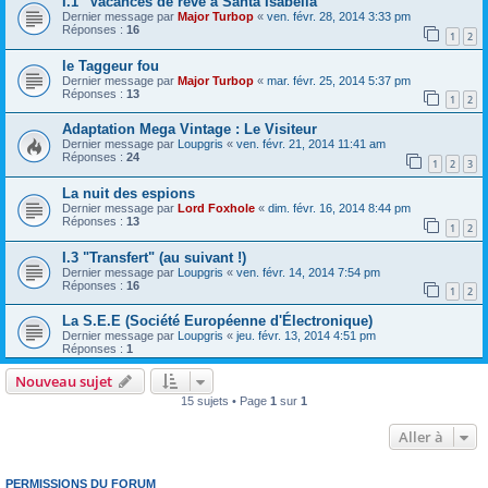
I.1 "Vacances de rêve à Santa Isabella"
Dernier message par
Major Turbop
«
ven. févr. 28, 2014 3:33 pm
Réponses :
16
1
2
le Taggeur fou
Dernier message par
Major Turbop
«
mar. févr. 25, 2014 5:37 pm
Réponses :
13
1
2
Adaptation Mega Vintage : Le Visiteur
Dernier message par
Loupgris
«
ven. févr. 21, 2014 11:41 am
Réponses :
24
1
2
3
La nuit des espions
Dernier message par
Lord Foxhole
«
dim. févr. 16, 2014 8:44 pm
Réponses :
13
1
2
I.3 "Transfert" (au suivant !)
Dernier message par
Loupgris
«
ven. févr. 14, 2014 7:54 pm
Réponses :
16
1
2
La S.E.E (Société Européenne d'Électronique)
Dernier message par
Loupgris
«
jeu. févr. 13, 2014 4:51 pm
Réponses :
1
Nouveau sujet
15 sujets • Page
1
sur
1
Aller à
PERMISSIONS DU FORUM