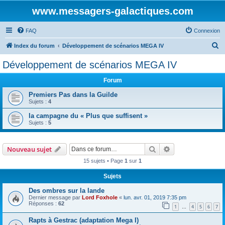
www.messagers-galactiques.com
FAQ
Connexion
R
Index du forum
Développement de scénarios MEGA IV
e
Développement de scénarios MEGA IV
c
Forum
h
e
Premiers Pas dans la Guilde
Sujets :
4
r
la campagne du « Plus que suffisent »
c
Sujets :
5
h
e
Rechercher
Recherche avanc
Nouveau sujet
r
15 sujets • Page
1
sur
1
Sujets
Des ombres sur la lande
Dernier message par
Lord Foxhole
«
lun. avr. 01, 2019 7:35 pm
Réponses :
62
1
4
5
6
7
…
Rapts à Gestrac (adaptation Mega I)