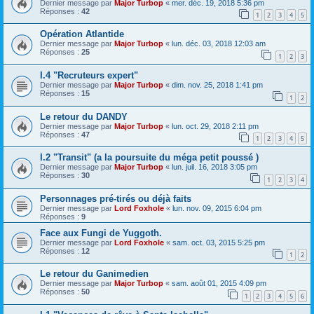
Dernier message par
Major Turbop
«
mer. déc. 19, 2018 5:36 pm
Réponses :
42
1
2
3
4
5
Opération Atlantide
Dernier message par
Major Turbop
«
lun. déc. 03, 2018 12:03 am
Réponses :
25
1
2
3
I.4 "Recruteurs expert"
Dernier message par
Major Turbop
«
dim. nov. 25, 2018 1:41 pm
Réponses :
15
1
2
Le retour du DANDY
Dernier message par
Major Turbop
«
lun. oct. 29, 2018 2:11 pm
Réponses :
47
1
2
3
4
5
I.2 "Transit" (a la poursuite du méga petit poussé )
Dernier message par
Major Turbop
«
lun. juil. 16, 2018 3:05 pm
Réponses :
30
1
2
3
4
Personnages pré-tirés ou déjà faits
Dernier message par
Lord Foxhole
«
lun. nov. 09, 2015 6:04 pm
Réponses :
9
Face aux Fungi de Yuggoth.
Dernier message par
Lord Foxhole
«
sam. oct. 03, 2015 5:25 pm
Réponses :
12
1
2
Le retour du Ganimedien
Dernier message par
Major Turbop
«
sam. août 01, 2015 4:09 pm
Réponses :
50
1
2
3
4
5
6