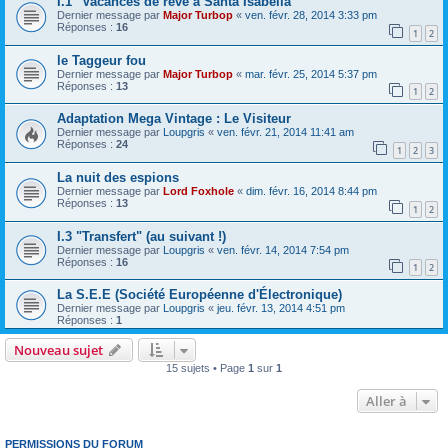
I.1 "Vacances de rêve à Santa Isabella"
Dernier message par
Major Turbop
«
ven. févr. 28, 2014 3:33 pm
Réponses :
16
1
2
le Taggeur fou
Dernier message par
Major Turbop
«
mar. févr. 25, 2014 5:37 pm
Réponses :
13
1
2
Adaptation Mega Vintage : Le Visiteur
Dernier message par
Loupgris
«
ven. févr. 21, 2014 11:41 am
Réponses :
24
1
2
3
La nuit des espions
Dernier message par
Lord Foxhole
«
dim. févr. 16, 2014 8:44 pm
Réponses :
13
1
2
I.3 "Transfert" (au suivant !)
Dernier message par
Loupgris
«
ven. févr. 14, 2014 7:54 pm
Réponses :
16
1
2
La S.E.E (Société Européenne d'Électronique)
Dernier message par
Loupgris
«
jeu. févr. 13, 2014 4:51 pm
Réponses :
1
Nouveau sujet
15 sujets • Page
1
sur
1
Aller à
PERMISSIONS DU FORUM