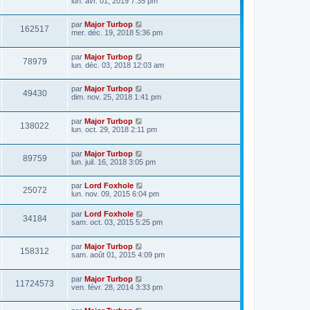
lun. avr. 01, 2019 7:35 pm
e
s
r
a
m
par
Major Turbop
g
e
162517
mer. déc. 19, 2018 5:36 pm
e
s
s
a
par
Major Turbop
g
78979
lun. déc. 03, 2018 12:03 am
e
par
Major Turbop
49430
dim. nov. 25, 2018 1:41 pm
par
Major Turbop
138022
lun. oct. 29, 2018 2:11 pm
par
Major Turbop
89759
lun. juil. 16, 2018 3:05 pm
par
Lord Foxhole
25072
lun. nov. 09, 2015 6:04 pm
par
Lord Foxhole
34184
sam. oct. 03, 2015 5:25 pm
par
Major Turbop
158312
sam. août 01, 2015 4:09 pm
par
Major Turbop
11724573
ven. févr. 28, 2014 3:33 pm