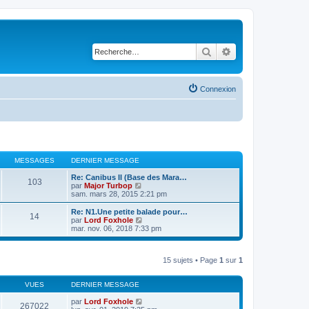
Rechercher
Recherche avancé
Connexion
MESSAGES
DERNIER MESSAGE
Re: Canibus II (Base des Mara…
103
V
par
Major Turbop
o
sam. mars 28, 2015 2:21 pm
i
r
Re: N1.Une petite balade pour…
14
l
V
par
Lord Foxhole
e
o
mar. nov. 06, 2018 7:33 pm
d
i
e
r
r
l
n
15 sujets • Page
1
sur
1
e
i
d
e
e
r
VUES
DERNIER MESSAGE
r
m
n
e
par
Lord Foxhole
i
267022
s