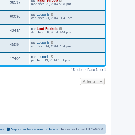
par
Major Turbop
38537
mar. févr. 25, 2014 5:37 pm
par
Loupgris
60086
ven. févr. 21, 2014 11:41 am
par
Lord Foxhole
43445
dim. févr. 16, 2014 8:44 pm
par
Loupgris
45090
ven. févr. 14, 2014 7:54 pm
par
Loupgris
17406
jeu. févr. 13, 2014 4:51 pm
15 sujets • Page
1
sur
1
Aller à
rum
Supprimer les cookies du forum
Heures au format
UTC+02:00