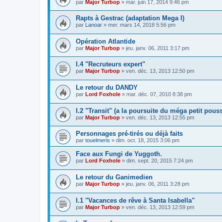
par
Major Turbop
» mar. juin 17, 2014 9:46 pm
Rapts à Gestrac (adaptation Mega I)
par
Lanoar
» mer. mars 14, 2018 5:56 pm
Opération Atlantide
par
Major Turbop
» jeu. janv. 06, 2011 3:17 pm
I.4 "Recruteurs expert"
par
Major Turbop
» ven. déc. 13, 2013 12:50 pm
Le retour du DANDY
par
Lord Foxhole
» mar. déc. 07, 2010 8:38 pm
I.2 "Transit" (a la poursuite du méga petit pouss
par
Major Turbop
» ven. déc. 13, 2013 12:55 pm
Personnages pré-tirés ou déjà faits
par
touelmeris
» dim. oct. 18, 2015 3:06 pm
Face aux Fungi de Yuggoth.
par
Lord Foxhole
» dim. sept. 20, 2015 7:24 pm
Le retour du Ganimedien
par
Major Turbop
» jeu. janv. 06, 2011 3:28 pm
I.1 "Vacances de rêve à Santa Isabella"
par
Major Turbop
» ven. déc. 13, 2013 12:59 pm