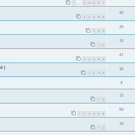
1
3
4
5
6
7
…
42
1
2
3
4
5
25
1
2
3
15
1
2
47
1
2
3
4
5
é )
30
1
2
3
4
9
12
1
2
50
1
2
3
4
5
6
16
1
2