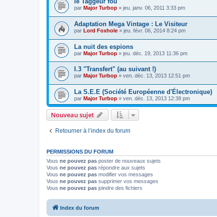
le Taggeur fou
par
Major Turbop
» jeu. janv. 06, 2011 3:33 pm
Adaptation Mega Vintage : Le Visiteur
par
Lord Foxhole
» jeu. févr. 06, 2014 8:24 pm
La nuit des espions
par
Major Turbop
» jeu. déc. 19, 2013 11:36 pm
I.3 "Transfert" (au suivant !)
par
Major Turbop
» ven. déc. 13, 2013 12:51 pm
La S.E.E (Société Européenne d'Électronique)
par
Major Turbop
» ven. déc. 13, 2013 12:38 pm
Nouveau sujet
Retourner à l’index du forum
PERMISSIONS DU FORUM
Vous
ne pouvez pas
poster de nouveaux sujets
Vous
ne pouvez pas
répondre aux sujets
Vous
ne pouvez pas
modifier vos messages
Vous
ne pouvez pas
supprimer vos messages
Vous
ne pouvez pas
joindre des fichiers
Index du forum