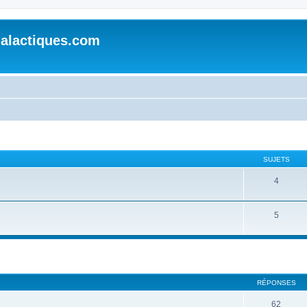
alactiques.com
SUJETS
4
5
cher
cherche avancée
RÉPONSES
62