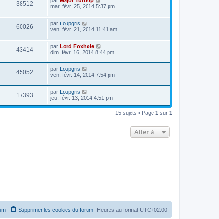
par
Major Turbop
38512
mar. févr. 25, 2014 5:37 pm
par
Loupgris
60026
ven. févr. 21, 2014 11:41 am
par
Lord Foxhole
43414
dim. févr. 16, 2014 8:44 pm
par
Loupgris
45052
ven. févr. 14, 2014 7:54 pm
par
Loupgris
17393
jeu. févr. 13, 2014 4:51 pm
15 sujets • Page
1
sur
1
Aller à
rum
Supprimer les cookies du forum
Heures au format
UTC+02:00