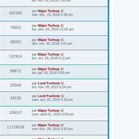
lun. avr. 01, 2019 7:35 pm
e
s
r
a
m
par
Major Turbop
g
e
162340
mer. déc. 19, 2018 5:36 pm
e
s
s
a
par
Major Turbop
g
78922
lun. déc. 03, 2018 12:03 am
e
par
Major Turbop
49391
dim. nov. 25, 2018 1:41 pm
par
Major Turbop
137824
lun. oct. 29, 2018 2:11 pm
par
Major Turbop
89672
lun. juil. 16, 2018 3:05 pm
par
Lord Foxhole
25049
lun. nov. 09, 2015 6:04 pm
par
Lord Foxhole
34156
sam. oct. 03, 2015 5:25 pm
par
Major Turbop
158037
sam. août 01, 2015 4:09 pm
par
Major Turbop
11724539
ven. févr. 28, 2014 3:33 pm