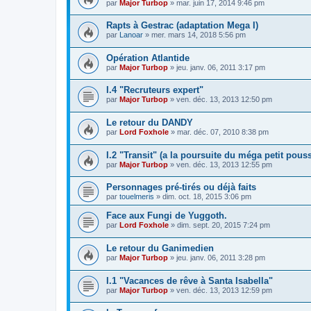
par
Major Turbop
» mar. juin 17, 2014 9:46 pm
Rapts à Gestrac (adaptation Mega I)
par
Lanoar
» mer. mars 14, 2018 5:56 pm
Opération Atlantide
par
Major Turbop
» jeu. janv. 06, 2011 3:17 pm
I.4 "Recruteurs expert"
par
Major Turbop
» ven. déc. 13, 2013 12:50 pm
Le retour du DANDY
par
Lord Foxhole
» mar. déc. 07, 2010 8:38 pm
I.2 "Transit" (a la poursuite du méga petit pouss
par
Major Turbop
» ven. déc. 13, 2013 12:55 pm
Personnages pré-tirés ou déjà faits
par
touelmeris
» dim. oct. 18, 2015 3:06 pm
Face aux Fungi de Yuggoth.
par
Lord Foxhole
» dim. sept. 20, 2015 7:24 pm
Le retour du Ganimedien
par
Major Turbop
» jeu. janv. 06, 2011 3:28 pm
I.1 "Vacances de rêve à Santa Isabella"
par
Major Turbop
» ven. déc. 13, 2013 12:59 pm