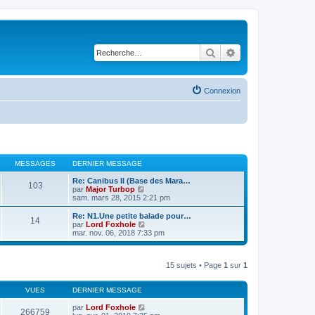
Rechercher
Recherche avancé
Connexion
MESSAGES
DERNIER MESSAGE
Re: Canibus II (Base des Mara…
103
V
par
Major Turbop
o
sam. mars 28, 2015 2:21 pm
i
r
Re: N1.Une petite balade pour…
14
l
V
par
Lord Foxhole
e
o
mar. nov. 06, 2018 7:33 pm
d
i
e
r
r
l
n
15 sujets • Page
1
sur
1
e
i
d
e
e
r
VUES
DERNIER MESSAGE
r
m
n
e
par
Lord Foxhole
i
266759
s