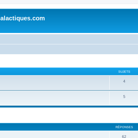
alactiques.com
SUJETS
4
5
cher
cherche avancée
RÉPONSES
62