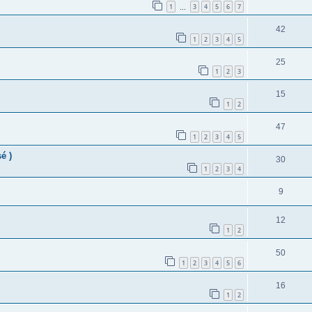
1
3
4
5
6
7
…
42
1
2
3
4
5
25
1
2
3
15
1
2
47
1
2
3
4
5
é )
30
1
2
3
4
9
12
1
2
50
1
2
3
4
5
6
16
1
2