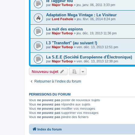
le Taggeur fou
par
Major Turbop
» jeu. janv. 06, 2011 3:33 pm
Adaptation Mega Vintage : Le Visiteur
par
Lord Foxhole
» jeu. févr. 06, 2014 8:24 pm
La nuit des espions
par
Major Turbop
» jeu. déc. 19, 2013 11:36 pm
I.3 "Transfert" (au suivant !)
par
Major Turbop
» ven. déc. 13, 2013 12:51 pm
La S.E.E (Société Européenne d'Électronique)
par
Major Turbop
» ven. déc. 13, 2013 12:38 pm
Nouveau sujet
Retourner à l’index du forum
PERMISSIONS DU FORUM
Vous
ne pouvez pas
poster de nouveaux sujets
Vous
ne pouvez pas
répondre aux sujets
Vous
ne pouvez pas
modifier vos messages
Vous
ne pouvez pas
supprimer vos messages
Vous
ne pouvez pas
joindre des fichiers
Index du forum