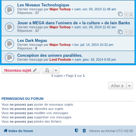
Les Niveaux Technologique
Dernier message par
Major Turbop
«
sam. oct. 04, 2014 11:48 am
Réponses :
17
1
2
Jouer a MEGA dans l'univers de « la culture » de Iain Banks
Dernier message par
Major Turbop
«
sam. oct. 04, 2014 11:42 am
Réponses :
17
1
2
Les Dark Megas
Dernier message par
Major Turbop
«
lun. juil. 14, 2014 10:32 pm
Réponses :
8
Conception des univers parallèles.
Dernier message par
Lord Foxhole
«
sam. janv. 18, 2014 6:55 pm
Nouveau sujet
8 sujets • Page
1
sur
1
Aller à
PERMISSIONS DU FORUM
Vous
ne pouvez pas
poster de nouveaux sujets
Vous
ne pouvez pas
répondre aux sujets
Vous
ne pouvez pas
modifier vos messages
Vous
ne pouvez pas
supprimer vos messages
Vous
ne pouvez pas
joindre des fichiers
Index du forum
Heures au format
UTC+02:00