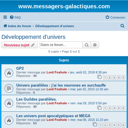
www.messagers-galactiques.com
FAQ
Connexion
R
Index du forum
Développement d'univers
e
Développement d'univers
c
Rechercher
Recherche avanc
Nouveau sujet
h
8 sujets • Page
1
sur
1
e
Sujets
r
c
GP2
Dernier message par
Lord Foxhole
«
jeu. août 02, 2018 8:30 pm
h
Réponses :
44
1
2
3
4
5
e
Univers parallèles : j'ai les neurones en surchauffe
r
Dernier message par
Lord Foxhole
«
mar. juin 02, 2015 12:26 am
Réponses :
6
Les Guildes parallèles.
Dernier message par
Lord Foxhole
«
ven. mai 29, 2015 5:50 pm
Réponses :
40
1
2
3
4
5
Les univers post apocalyptiques et MEGA
Dernier message par
Lord Foxhole
«
mer. mai 06, 2015 11:23 pm
Réponses :
53
1
2
3
4
5
6