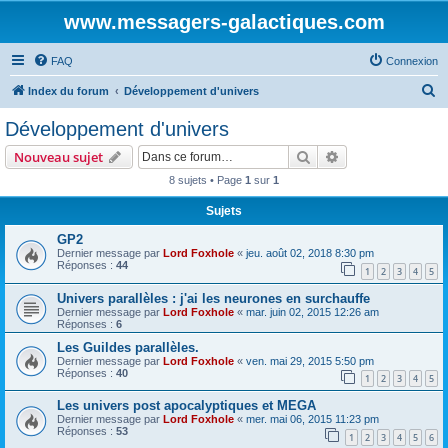
www.messagers-galactiques.com
FAQ
Connexion
R
Index du forum
Développement d'univers
e
Développement d'univers
c
Rechercher
Recherche avanc
Nouveau sujet
h
8 sujets • Page
1
sur
1
e
Sujets
r
c
GP2
Dernier message par
Lord Foxhole
«
jeu. août 02, 2018 8:30 pm
h
Réponses :
44
1
2
3
4
5
e
Univers parallèles : j'ai les neurones en surchauffe
r
Dernier message par
Lord Foxhole
«
mar. juin 02, 2015 12:26 am
Réponses :
6
Les Guildes parallèles.
Dernier message par
Lord Foxhole
«
ven. mai 29, 2015 5:50 pm
Réponses :
40
1
2
3
4
5
Les univers post apocalyptiques et MEGA
Dernier message par
Lord Foxhole
«
mer. mai 06, 2015 11:23 pm
Réponses :
53
1
2
3
4
5
6