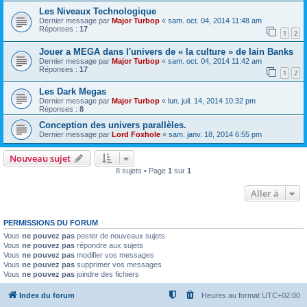
Les Niveaux Technologique
Dernier message par
Major Turbop
«
sam. oct. 04, 2014 11:48 am
Réponses :
17
1
2
Jouer a MEGA dans l'univers de « la culture » de Iain Banks
Dernier message par
Major Turbop
«
sam. oct. 04, 2014 11:42 am
Réponses :
17
1
2
Les Dark Megas
Dernier message par
Major Turbop
«
lun. juil. 14, 2014 10:32 pm
Réponses :
8
Conception des univers parallèles.
Dernier message par
Lord Foxhole
«
sam. janv. 18, 2014 6:55 pm
Nouveau sujet
8 sujets • Page
1
sur
1
Aller à
PERMISSIONS DU FORUM
Vous
ne pouvez pas
poster de nouveaux sujets
Vous
ne pouvez pas
répondre aux sujets
Vous
ne pouvez pas
modifier vos messages
Vous
ne pouvez pas
supprimer vos messages
Vous
ne pouvez pas
joindre des fichiers
Index du forum
Heures au format
UTC+02:00