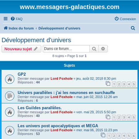
www.messagers-galactiques.com
FAQ
Connexion
R
Index du forum
Développement d'univers
e
Développement d'univers
c
Rechercher
Recherche avanc
Nouveau sujet
h
8 sujets • Page
1
sur
1
e
Sujets
r
c
GP2
Dernier message par
Lord Foxhole
«
jeu. août 02, 2018 8:30 pm
h
Réponses :
44
1
2
3
4
5
e
Univers parallèles : j'ai les neurones en surchauffe
r
Dernier message par
Lord Foxhole
«
mar. juin 02, 2015 12:26 am
Réponses :
6
Les Guildes parallèles.
Dernier message par
Lord Foxhole
«
ven. mai 29, 2015 5:50 pm
Réponses :
40
1
2
3
4
5
Les univers post apocalyptiques et MEGA
Dernier message par
Lord Foxhole
«
mer. mai 06, 2015 11:23 pm
Réponses :
53
1
2
3
4
5
6