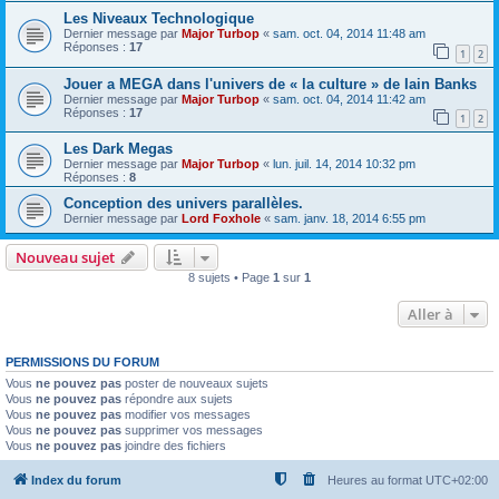
Les Niveaux Technologique
Dernier message par
Major Turbop
«
sam. oct. 04, 2014 11:48 am
Réponses :
17
1
2
Jouer a MEGA dans l'univers de « la culture » de Iain Banks
Dernier message par
Major Turbop
«
sam. oct. 04, 2014 11:42 am
Réponses :
17
1
2
Les Dark Megas
Dernier message par
Major Turbop
«
lun. juil. 14, 2014 10:32 pm
Réponses :
8
Conception des univers parallèles.
Dernier message par
Lord Foxhole
«
sam. janv. 18, 2014 6:55 pm
Nouveau sujet
8 sujets • Page
1
sur
1
Aller à
PERMISSIONS DU FORUM
Vous
ne pouvez pas
poster de nouveaux sujets
Vous
ne pouvez pas
répondre aux sujets
Vous
ne pouvez pas
modifier vos messages
Vous
ne pouvez pas
supprimer vos messages
Vous
ne pouvez pas
joindre des fichiers
Index du forum
Heures au format
UTC+02:00