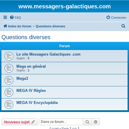
www.messagers-galactiques.com
FAQ
Connexion
R
Index du forum
Questions diverses
e
Questions diverses
c
Forum
h
e
Le site Messagers Galactiques .com
Sujets :
5
r
Mega en général
c
Sujets :
1
h
Mega3
e
r
MEGA IV Règles
MEGA IV Encyclopédie
Rechercher
Recherche avanc
Nouveau sujet
0 sujet • Page
1
sur
1