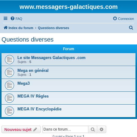
www.messagers-galactiques.com
FAQ
Connexion
R
Index du forum
Questions diverses
e
Questions diverses
c
Forum
h
e
Le site Messagers Galactiques .com
Sujets :
5
r
Mega en général
c
Sujets :
1
h
Mega3
e
r
MEGA IV Règles
MEGA IV Encyclopédie
Rechercher
Recherche avanc
Nouveau sujet
0 sujet • Page
1
sur
1