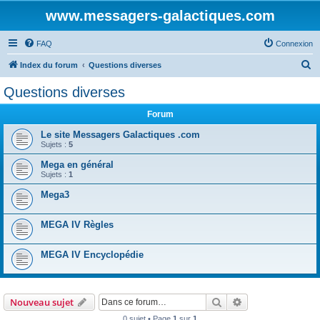
www.messagers-galactiques.com
FAQ
Connexion
R
Index du forum
Questions diverses
e
Questions diverses
c
Forum
h
e
Le site Messagers Galactiques .com
Sujets :
5
r
Mega en général
c
Sujets :
1
h
Mega3
e
r
MEGA IV Règles
MEGA IV Encyclopédie
Rechercher
Recherche avanc
Nouveau sujet
0 sujet • Page
1
sur
1