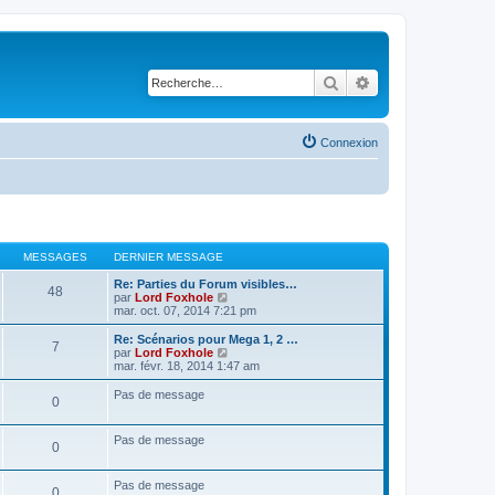
Rechercher
Recherche avancé
Connexion
MESSAGES
DERNIER MESSAGE
Re: Parties du Forum visibles…
48
V
par
Lord Foxhole
o
mar. oct. 07, 2014 7:21 pm
i
r
Re: Scénarios pour Mega 1, 2 …
7
l
V
par
Lord Foxhole
e
o
mar. févr. 18, 2014 1:47 am
d
i
e
r
Pas de message
0
r
l
n
e
i
d
Pas de message
e
e
0
r
r
m
n
e
i
Pas de message
0
s