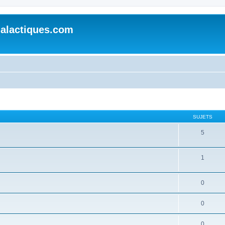
alactiques.com
SUJETS
5
1
0
0
0