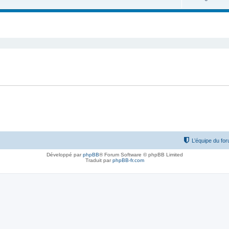
cher
cherche avancée
L’équipe du fo
Développé par
phpBB
® Forum Software © phpBB Limited
Traduit par
phpBB-fr.com