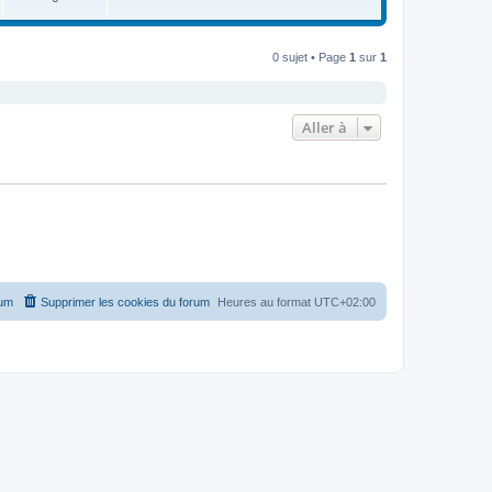
e
s
r
a
m
g
e
e
s
0 sujet • Page
1
sur
1
s
a
g
e
Aller à
rum
Supprimer les cookies du forum
Heures au format
UTC+02:00