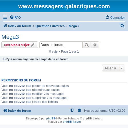
www.messagers-galactiques.com
FAQ
Connexion
R
Index du forum
Questions diverses
Mega3
e
Mega3
c
Rechercher
Recherche avanc
Nouveau sujet
h
0 sujet • Page
1
sur
1
e
Il n’y a aucun sujet ou message dans ce forum.
r
c
Aller à
h
PERMISSIONS DU FORUM
e
Vous
ne pouvez pas
poster de nouveaux sujets
r
Vous
ne pouvez pas
répondre aux sujets
Vous
ne pouvez pas
modifier vos messages
Vous
ne pouvez pas
supprimer vos messages
Vous
ne pouvez pas
joindre des fichiers
Index du forum
Heures au format
UTC+02:00
Développé par
phpBB
® Forum Software © phpBB Limited
Traduit par
phpBB-fr.com