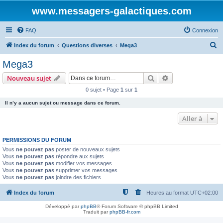
www.messagers-galactiques.com
FAQ
Connexion
R
Index du forum
Questions diverses
Mega3
e
Mega3
c
Rechercher
Recherche avanc
Nouveau sujet
h
0 sujet • Page
1
sur
1
e
Il n’y a aucun sujet ou message dans ce forum.
r
c
Aller à
h
PERMISSIONS DU FORUM
e
Vous
ne pouvez pas
poster de nouveaux sujets
r
Vous
ne pouvez pas
répondre aux sujets
Vous
ne pouvez pas
modifier vos messages
Vous
ne pouvez pas
supprimer vos messages
Vous
ne pouvez pas
joindre des fichiers
Index du forum
Heures au format
UTC+02:00
Développé par
phpBB
® Forum Software © phpBB Limited
Traduit par
phpBB-fr.com