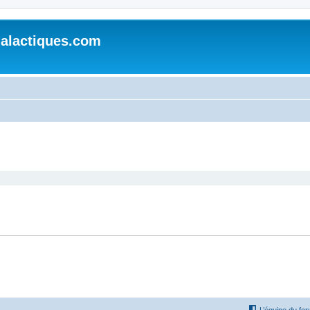
alactiques.com
cher
cherche avancée