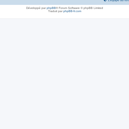
L’équipe du fo
Développé par
phpBB
® Forum Software © phpBB Limited
Traduit par
phpBB-fr.com