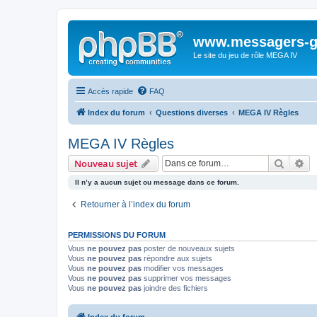
www.messagers-g
Le site du jeu de rôle MEGA IV
Accès rapide
FAQ
Index du forum
Questions diverses
MEGA IV Règles
MEGA IV Règles
Recher
Re
Nouveau sujet
Il n’y a aucun sujet ou message dans ce forum.
Retourner à l’index du forum
PERMISSIONS DU FORUM
Vous
ne pouvez pas
poster de nouveaux sujets
Vous
ne pouvez pas
répondre aux sujets
Vous
ne pouvez pas
modifier vos messages
Vous
ne pouvez pas
supprimer vos messages
Vous
ne pouvez pas
joindre des fichiers