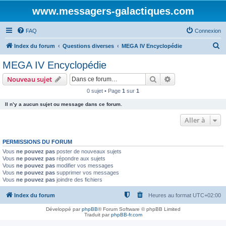
www.messagers-galactiques.com
FAQ
Connexion
R
Index du forum
Questions diverses
MEGA IV Encyclopédie
e
MEGA IV Encyclopédie
c
Rechercher
Recherche avanc
Nouveau sujet
h
0 sujet • Page
1
sur
1
e
Il n’y a aucun sujet ou message dans ce forum.
r
c
Aller à
h
PERMISSIONS DU FORUM
e
Vous
ne pouvez pas
poster de nouveaux sujets
r
Vous
ne pouvez pas
répondre aux sujets
Vous
ne pouvez pas
modifier vos messages
Vous
ne pouvez pas
supprimer vos messages
Vous
ne pouvez pas
joindre des fichiers
Index du forum
Heures au format
UTC+02:00
Développé par
phpBB
® Forum Software © phpBB Limited
Traduit par
phpBB-fr.com