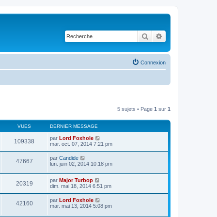
Rechercher
Recherche avancé
Connexion
5 sujets • Page
1
sur
1
VUES
DERNIER MESSAGE
par
Lord Foxhole
109338
mar. oct. 07, 2014 7:21 pm
par
Candide
47667
lun. juin 02, 2014 10:18 pm
par
Major Turbop
20319
dim. mai 18, 2014 6:51 pm
par
Lord Foxhole
42160
mar. mai 13, 2014 5:08 pm