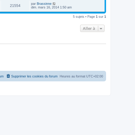
par
Brassinne
21554
dim. mars 16, 2014 1:50 am
5 sujets • Page
1
sur
1
Aller à
rum
Supprimer les cookies du forum
Heures au format
UTC+02:00