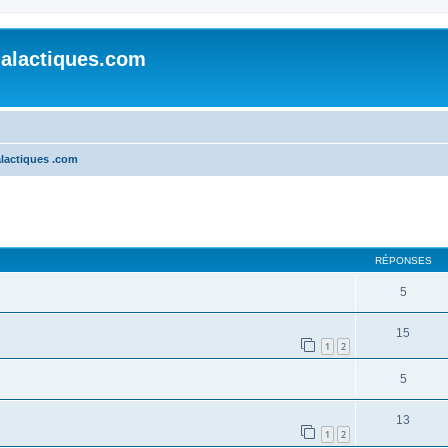
alactiques.com
alactiques .com
cher
cherche avancée
RÉPONSES
5
15
1
2
5
13
1
2