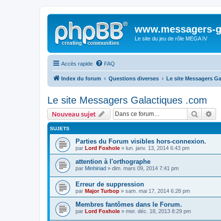
www.messagers-g
Le site du jeu de rôle MEGA IV
Accès rapide
FAQ
Index du forum
Questions diverses
Le site Messagers G
Le site Messagers Galactiques .com
Recher
Re
Nouveau sujet
SUJETS
Parties du Forum visibles hors-connexion.
par
Lord Foxhole
» lun. janv. 13, 2014 6:43 pm
attention à l'orthographe
par
Minhiriad
» dim. mars 09, 2014 7:41 pm
Erreur de suppression
par
Major Turbop
» sam. mai 17, 2014 6:28 pm
Membres fantômes dans le Forum.
par
Lord Foxhole
» mer. déc. 18, 2013 8:29 pm