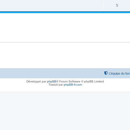
5
L’équipe du fo
Développé par
phpBB
® Forum Software © phpBB Limited
Traduit par
phpBB-fr.com