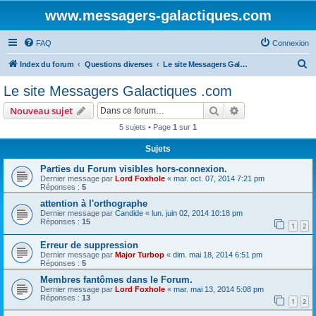
www.messagers-galactiques.com
FAQ
Connexion
R
Index du forum
Questions diverses
Le site Messagers Galactiques .com
e
Le site Messagers Galactiques .com
c
Rechercher
Recherche avanc
Nouveau sujet
h
5 sujets • Page
1
sur
1
e
Sujets
r
c
Parties du Forum visibles hors-connexion.
Dernier message par
Lord Foxhole
«
mar. oct. 07, 2014 7:21 pm
h
Réponses :
5
e
attention à l'orthographe
Dernier message par
Candide
«
lun. juin 02, 2014 10:18 pm
r
Réponses :
15
1
2
Erreur de suppression
Dernier message par
Major Turbop
«
dim. mai 18, 2014 6:51 pm
Réponses :
5
Membres fantômes dans le Forum.
Dernier message par
Lord Foxhole
«
mar. mai 13, 2014 5:08 pm
Réponses :
13
1
2