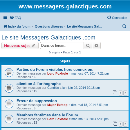
www.messagers-galactiques.com
FAQ
Connexion
R
Index du forum
Questions diverses
Le site Messagers Galactiques .com
e
Le site Messagers Galactiques .com
c
Rechercher
Recherche avanc
Nouveau sujet
h
5 sujets • Page
1
sur
1
e
Sujets
r
c
Parties du Forum visibles hors-connexion.
Dernier message par
Lord Foxhole
«
mar. oct. 07, 2014 7:21 pm
h
Réponses :
5
e
attention à l'orthographe
Dernier message par
Candide
«
lun. juin 02, 2014 10:18 pm
r
Réponses :
15
1
2
Erreur de suppression
Dernier message par
Major Turbop
«
dim. mai 18, 2014 6:51 pm
Réponses :
5
Membres fantômes dans le Forum.
Dernier message par
Lord Foxhole
«
mar. mai 13, 2014 5:08 pm
Réponses :
13
1
2