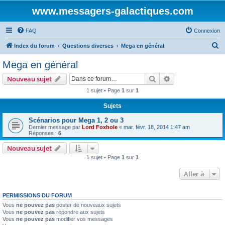
www.messagers-galactiques.com
FAQ
Connexion
R
Index du forum
Questions diverses
Mega en général
e
Mega en général
c
Rechercher
Recherche avanc
Nouveau sujet
h
1 sujet • Page
1
sur
1
e
Sujets
r
c
Scénarios pour Mega 1, 2 ou 3
Dernier message par
Lord Foxhole
«
mar. févr. 18, 2014 1:47 am
h
Réponses :
6
e
Nouveau sujet
r
1 sujet • Page
1
sur
1
Aller à
PERMISSIONS DU FORUM
Vous
ne pouvez pas
poster de nouveaux sujets
Vous
ne pouvez pas
répondre aux sujets
Vous
ne pouvez pas
modifier vos messages