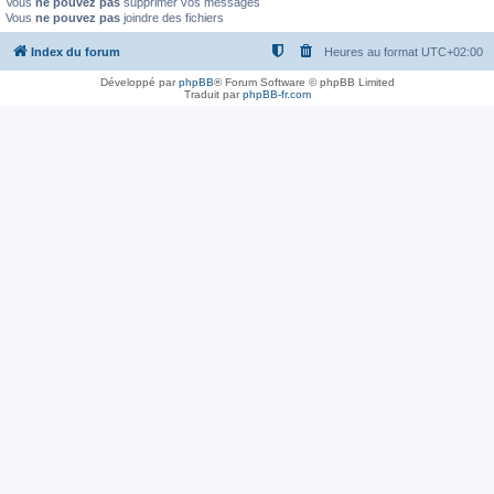
Vous
ne pouvez pas
supprimer vos messages
Vous
ne pouvez pas
joindre des fichiers
Index du forum
Heures au format
UTC+02:00
Développé par
phpBB
® Forum Software © phpBB Limited
Traduit par
phpBB-fr.com