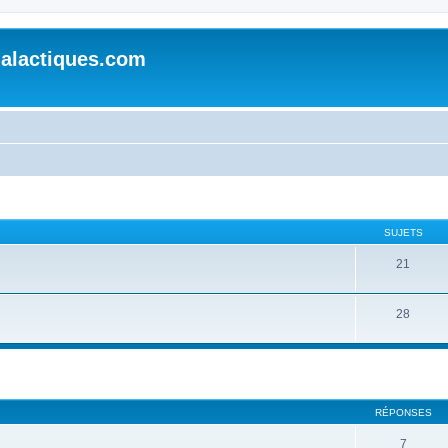
alactiques.com
SUJETS
21
28
cher
cherche avancée
RÉPONSES
7