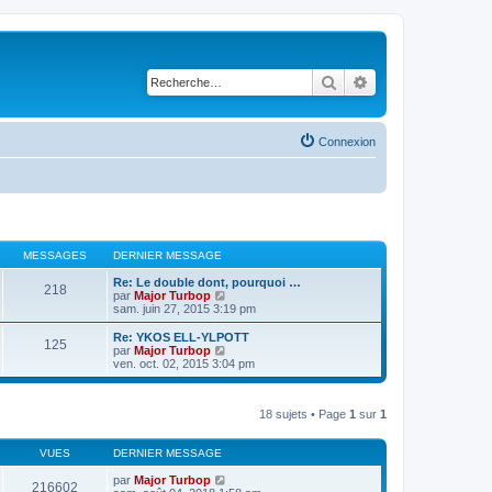
Rechercher
Recherche avancé
Connexion
MESSAGES
DERNIER MESSAGE
Re: Le double dont, pourquoi …
218
V
par
Major Turbop
o
sam. juin 27, 2015 3:19 pm
i
r
Re: YKOS ELL-YLPOTT
125
l
V
par
Major Turbop
e
o
ven. oct. 02, 2015 3:04 pm
d
i
e
r
r
l
n
18 sujets • Page
1
sur
1
e
i
d
e
e
r
VUES
DERNIER MESSAGE
r
m
n
e
par
Major Turbop
i
216602
s