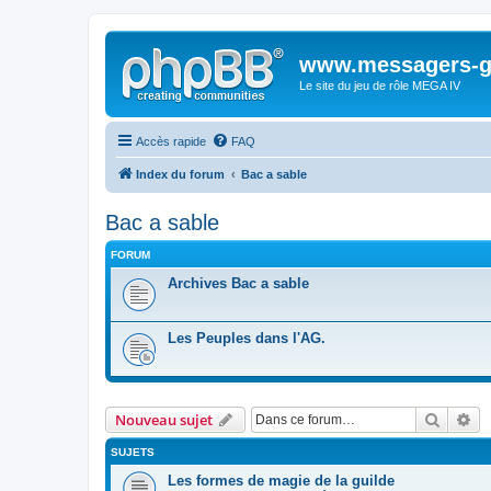
www.messagers-g
Le site du jeu de rôle MEGA IV
Accès rapide
FAQ
Index du forum
Bac a sable
Bac a sable
FORUM
Archives Bac a sable
Les Peuples dans l'AG.
Recher
Re
Nouveau sujet
SUJETS
Les formes de magie de la guilde