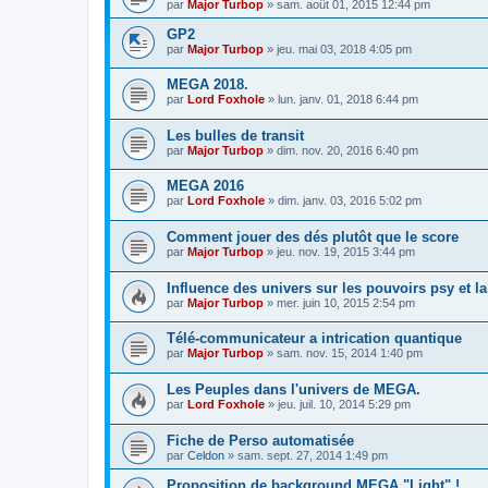
par
Major Turbop
» sam. août 01, 2015 12:44 pm
GP2
par
Major Turbop
» jeu. mai 03, 2018 4:05 pm
MEGA 2018.
par
Lord Foxhole
» lun. janv. 01, 2018 6:44 pm
Les bulles de transit
par
Major Turbop
» dim. nov. 20, 2016 6:40 pm
MEGA 2016
par
Lord Foxhole
» dim. janv. 03, 2016 5:02 pm
Comment jouer des dés plutôt que le score
par
Major Turbop
» jeu. nov. 19, 2015 3:44 pm
Influence des univers sur les pouvoirs psy et l
par
Major Turbop
» mer. juin 10, 2015 2:54 pm
Télé-communicateur a intrication quantique
par
Major Turbop
» sam. nov. 15, 2014 1:40 pm
Les Peuples dans l'univers de MEGA.
par
Lord Foxhole
» jeu. juil. 10, 2014 5:29 pm
Fiche de Perso automatisée
par
Celdon
» sam. sept. 27, 2014 1:49 pm
Proposition de background MEGA "Light" !