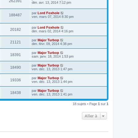
262391
dim. avr. 13, 2014 7:12 pm
par
Lord Foxhole
188487
ven. mars 07, 2014 8:30 pm
par
Lord Foxhole
20182
dim. mars 02, 2014 4:16 pm
par
Major Turbop
21121
dim. févr. 09, 2014 4:38 pm
par
Major Turbop
18391
sam. janv. 18, 2014 1:53 pm
par
Major Turbop
18490
ven. déc. 13, 2013 1:47 pm
par
Major Turbop
19336
ven. déc. 13, 2013 1:44 pm
par
Major Turbop
18438
ven. déc. 13, 2013 1:41 pm
18 sujets • Page
1
sur
1
Aller à