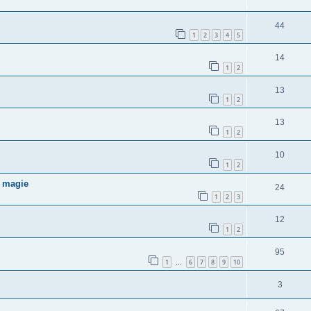
44
1
2
3
4
5
14
1
2
13
1
2
13
1
2
10
1
2
a magie
24
1
2
3
12
1
2
95
1
6
7
8
9
10
…
3