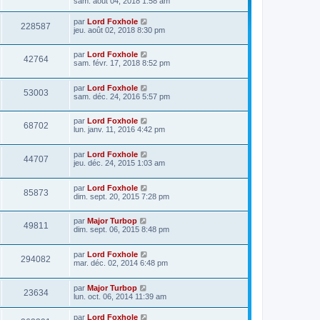
sam. août 04, 2018 1:58 am
e
s
r
a
m
par
Lord Foxhole
228587
g
e
jeu. août 02, 2018 8:30 pm
e
s
s
a
par
Lord Foxhole
42764
g
sam. févr. 17, 2018 8:52 pm
e
par
Lord Foxhole
53003
sam. déc. 24, 2016 5:57 pm
par
Lord Foxhole
68702
lun. janv. 11, 2016 4:42 pm
par
Lord Foxhole
44707
jeu. déc. 24, 2015 1:03 am
par
Lord Foxhole
85873
dim. sept. 20, 2015 7:28 pm
par
Major Turbop
49811
dim. sept. 06, 2015 8:48 pm
par
Lord Foxhole
294082
mar. déc. 02, 2014 6:48 pm
par
Major Turbop
23634
lun. oct. 06, 2014 11:39 am
par
Lord Foxhole