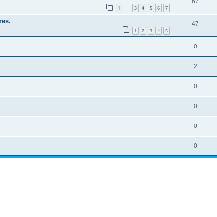
67
1
3
4
5
6
7
…
res.
47
1
2
3
4
5
0
2
0
0
0
0