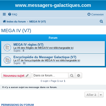
www.messagers-galactiques.com
FAQ
Connexion
R
Index du forum
MEGA IV (V7)
e
MEGA IV (V7)
c
Forum
h
e
MEGA IV règles (V7)
La V6 des Règles de MEGA IV est téléchargeable ici
r
Sujets :
8
c
Encyclopédie du Messager Galactique (V7)
La V7 de l'encyclopédie de MEGA IV est téléchargeable ici
h
Sujets :
31
e
r
Rechercher
Recherche avanc
Nouveau sujet
0 sujet • Page
1
sur
1
Il n’y a aucun sujet ou message dans ce forum.
Aller à
PERMISSIONS DU FORUM