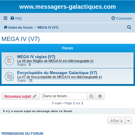
www.messagers-galactiques.com
FAQ
Connexion
R
Index du forum
MEGA IV (V7)
e
MEGA IV (V7)
c
Forum
h
e
MEGA IV règles (V7)
La V6 des Règles de MEGA IV est téléchargeable ici
r
Sujets :
8
c
Encyclopédie du Messager Galactique (V7)
La V7 de l'encyclopédie de MEGA IV est téléchargeable ici
h
Sujets :
31
e
r
Rechercher
Recherche avanc
Nouveau sujet
0 sujet • Page
1
sur
1
Il n’y a aucun sujet ou message dans ce forum.
Aller à
PERMISSIONS DU FORUM