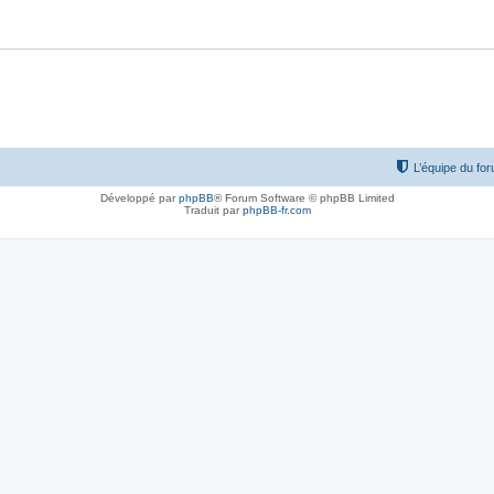
L’équipe du fo
Développé par
phpBB
® Forum Software © phpBB Limited
Traduit par
phpBB-fr.com