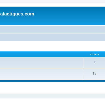
alactiques.com
SUJETS
8
31
cher
cherche avancée