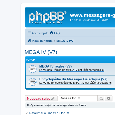
www.messagers-g
Le site du jeu de rôle MEGA IV
Accès rapide
FAQ
Index du forum
MEGA IV (V7)
MEGA IV (V7)
FORUM
MEGA IV règles (V7)
La V6 des Règles de MEGA IV est téléchargeable ici
Encyclopédie du Messager Galactique (V7)
La V7 de l'encyclopédie de MEGA IV est téléchargeable ici
Recher
Re
Nouveau sujet
Il n’y a aucun sujet ou message dans ce forum.
Retourner à l’index du forum