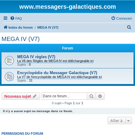
www.messagers-galactiques.com
FAQ
Connexion
R
Index du forum
MEGA IV (V7)
e
MEGA IV (V7)
c
Forum
h
e
MEGA IV règles (V7)
La V6 des Règles de MEGA IV est téléchargeable ici
r
Sujets :
8
c
Encyclopédie du Messager Galactique (V7)
La V7 de l'encyclopédie de MEGA IV est téléchargeable ici
h
Sujets :
31
e
r
Rechercher
Recherche avanc
Nouveau sujet
0 sujet • Page
1
sur
1
Il n’y a aucun sujet ou message dans ce forum.
Aller à
PERMISSIONS DU FORUM