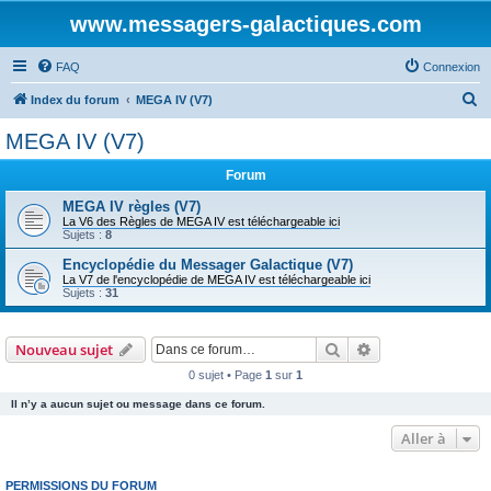
www.messagers-galactiques.com
FAQ
Connexion
R
Index du forum
MEGA IV (V7)
e
MEGA IV (V7)
c
Forum
h
e
MEGA IV règles (V7)
La V6 des Règles de MEGA IV est téléchargeable ici
r
Sujets :
8
c
Encyclopédie du Messager Galactique (V7)
La V7 de l'encyclopédie de MEGA IV est téléchargeable ici
h
Sujets :
31
e
r
Rechercher
Recherche avanc
Nouveau sujet
0 sujet • Page
1
sur
1
Il n’y a aucun sujet ou message dans ce forum.
Aller à
PERMISSIONS DU FORUM