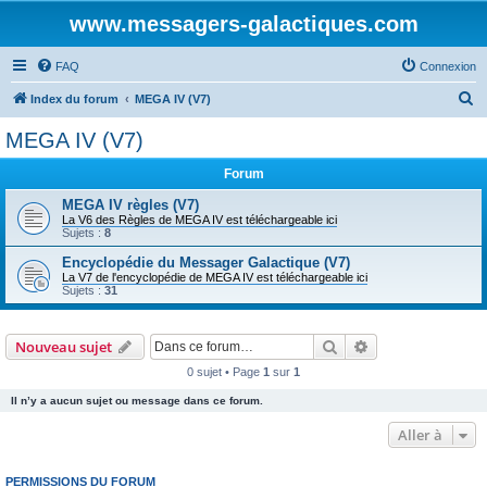
www.messagers-galactiques.com
FAQ
Connexion
R
Index du forum
MEGA IV (V7)
e
MEGA IV (V7)
c
Forum
h
e
MEGA IV règles (V7)
La V6 des Règles de MEGA IV est téléchargeable ici
r
Sujets :
8
c
Encyclopédie du Messager Galactique (V7)
La V7 de l'encyclopédie de MEGA IV est téléchargeable ici
h
Sujets :
31
e
r
Rechercher
Recherche avanc
Nouveau sujet
0 sujet • Page
1
sur
1
Il n’y a aucun sujet ou message dans ce forum.
Aller à
PERMISSIONS DU FORUM