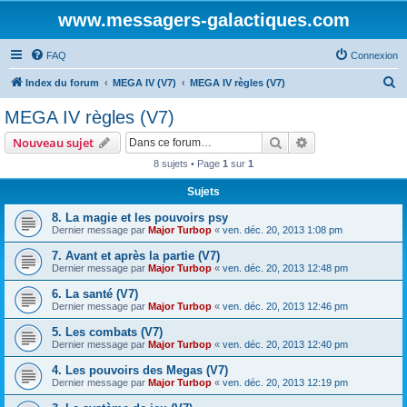
www.messagers-galactiques.com
FAQ
Connexion
R
Index du forum
MEGA IV (V7)
MEGA IV règles (V7)
e
MEGA IV règles (V7)
c
Rechercher
Recherche avanc
Nouveau sujet
h
8 sujets • Page
1
sur
1
e
Sujets
r
c
8. La magie et les pouvoirs psy
Dernier message par
Major Turbop
«
ven. déc. 20, 2013 1:08 pm
h
7. Avant et après la partie (V7)
e
Dernier message par
Major Turbop
«
ven. déc. 20, 2013 12:48 pm
r
6. La santé (V7)
Dernier message par
Major Turbop
«
ven. déc. 20, 2013 12:46 pm
5. Les combats (V7)
Dernier message par
Major Turbop
«
ven. déc. 20, 2013 12:40 pm
4. Les pouvoirs des Megas (V7)
Dernier message par
Major Turbop
«
ven. déc. 20, 2013 12:19 pm