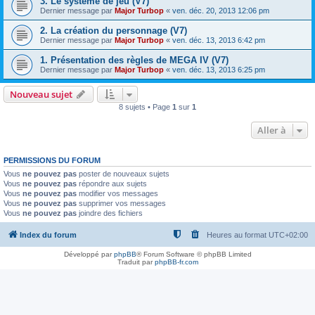
3. Le système de jeu (V7)
Dernier message par
Major Turbop
«
ven. déc. 20, 2013 12:06 pm
2. La création du personnage (V7)
Dernier message par
Major Turbop
«
ven. déc. 13, 2013 6:42 pm
1. Présentation des règles de MEGA IV (V7)
Dernier message par
Major Turbop
«
ven. déc. 13, 2013 6:25 pm
Nouveau sujet
8 sujets • Page
1
sur
1
Aller à
PERMISSIONS DU FORUM
Vous
ne pouvez pas
poster de nouveaux sujets
Vous
ne pouvez pas
répondre aux sujets
Vous
ne pouvez pas
modifier vos messages
Vous
ne pouvez pas
supprimer vos messages
Vous
ne pouvez pas
joindre des fichiers
Index du forum
Heures au format
UTC+02:00
Développé par
phpBB
® Forum Software © phpBB Limited
Traduit par
phpBB-fr.com