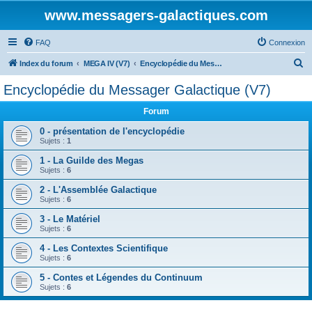
www.messagers-galactiques.com
FAQ
Connexion
R
Index du forum
MEGA IV (V7)
Encyclopédie du Messager Galactique (V7)
e
Encyclopédie du Messager Galactique (V7)
c
Forum
h
e
0 - présentation de l'encyclopédie
Sujets :
1
r
1 - La Guilde des Megas
c
Sujets :
6
h
2 - L'Assemblée Galactique
e
Sujets :
6
r
3 - Le Matériel
Sujets :
6
4 - Les Contextes Scientifique
Sujets :
6
5 - Contes et Légendes du Continuum
Sujets :
6