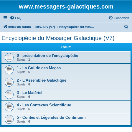
www.messagers-galactiques.com
FAQ
Connexion
R
Index du forum
MEGA IV (V7)
Encyclopédie du Messager Galactique (V7)
e
Encyclopédie du Messager Galactique (V7)
c
Forum
h
e
0 - présentation de l'encyclopédie
Sujets :
1
r
1 - La Guilde des Megas
c
Sujets :
6
h
2 - L'Assemblée Galactique
e
Sujets :
6
r
3 - Le Matériel
Sujets :
6
4 - Les Contextes Scientifique
Sujets :
6
5 - Contes et Légendes du Continuum
Sujets :
6