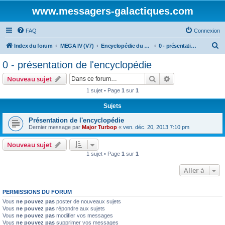
www.messagers-galactiques.com
FAQ
Connexion
R
Index du forum
MEGA IV (V7)
Encyclopédie du Messager Galactique (V7)
0 - présentation de l'encyclopédie
e
0 - présentation de l'encyclopédie
c
Rechercher
Recherche avanc
Nouveau sujet
h
1 sujet • Page
1
sur
1
e
Sujets
r
c
Présentation de l'encyclopédie
Dernier message par
Major Turbop
«
ven. déc. 20, 2013 7:10 pm
h
e
Nouveau sujet
1 sujet • Page
1
sur
1
r
Aller à
PERMISSIONS DU FORUM
Vous
ne pouvez pas
poster de nouveaux sujets
Vous
ne pouvez pas
répondre aux sujets
Vous
ne pouvez pas
modifier vos messages
Vous
ne pouvez pas
supprimer vos messages