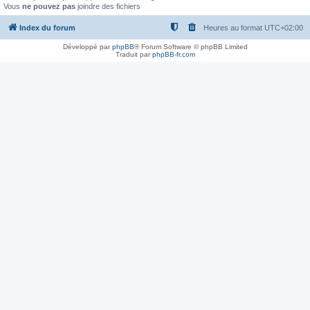
Vous
ne pouvez pas
joindre des fichiers
Index du forum
Heures au format
UTC+02:00
Développé par
phpBB
® Forum Software © phpBB Limited
Traduit par
phpBB-fr.com