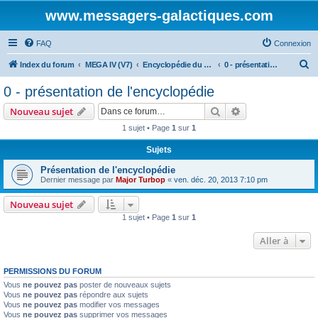
www.messagers-galactiques.com
FAQ
Connexion
R
Index du forum
MEGA IV (V7)
Encyclopédie du Messager Galactique (V7)
0 - présentation de l'encyclopédie
e
0 - présentation de l'encyclopédie
c
Rechercher
Recherche avanc
Nouveau sujet
h
1 sujet • Page
1
sur
1
e
Sujets
r
c
Présentation de l'encyclopédie
Dernier message par
Major Turbop
«
ven. déc. 20, 2013 7:10 pm
h
e
Nouveau sujet
1 sujet • Page
1
sur
1
r
Aller à
PERMISSIONS DU FORUM
Vous
ne pouvez pas
poster de nouveaux sujets
Vous
ne pouvez pas
répondre aux sujets
Vous
ne pouvez pas
modifier vos messages
Vous
ne pouvez pas
supprimer vos messages