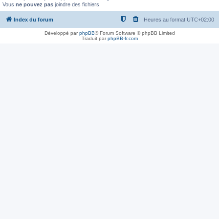
Vous
ne pouvez pas
joindre des fichiers
Index du forum
Heures au format
UTC+02:00
Développé par
phpBB
® Forum Software © phpBB Limited
Traduit par
phpBB-fr.com