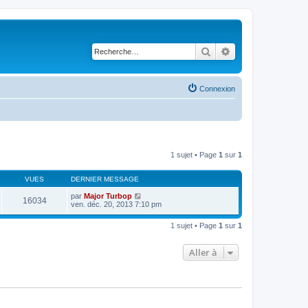
Rechercher
Recherche avancé
Connexion
1 sujet • Page
1
sur
1
VUES
DERNIER MESSAGE
par
Major Turbop
16034
ven. déc. 20, 2013 7:10 pm
1 sujet • Page
1
sur
1
Aller à