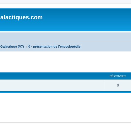
alactiques.com
Galactique (V7)
0 - présentation de l'encyclopédie
cher
cherche avancée
RÉPONSES
0