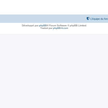
L’équipe du fo
Développé par
phpBB
® Forum Software © phpBB Limited
Traduit par
phpBB-fr.com