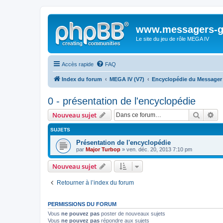
www.messagers-g
Le site du jeu de rôle MEGA IV
Accès rapide
FAQ
Index du forum
MEGA IV (V7)
Encyclopédie du Messager 
0 - présentation de l'encyclopédie
Recher
Re
Nouveau sujet
SUJETS
Présentation de l'encyclopédie
par
Major Turbop
» ven. déc. 20, 2013 7:10 pm
Nouveau sujet
Retourner à l’index du forum
PERMISSIONS DU FORUM
Vous
ne pouvez pas
poster de nouveaux sujets
Vous
ne pouvez pas
répondre aux sujets