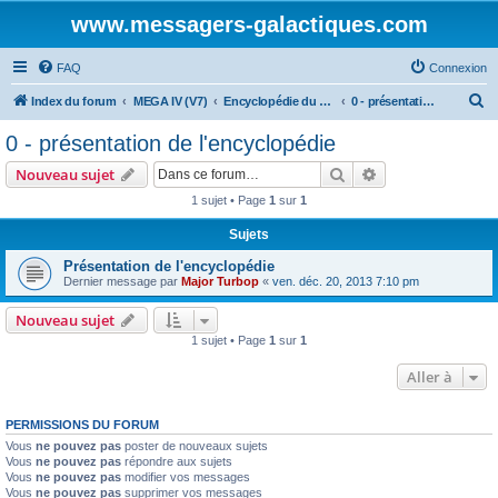
www.messagers-galactiques.com
FAQ
Connexion
R
Index du forum
MEGA IV (V7)
Encyclopédie du Messager Galactique (V7)
0 - présentation de l'encyclopédie
e
0 - présentation de l'encyclopédie
c
Rechercher
Recherche avanc
Nouveau sujet
h
1 sujet • Page
1
sur
1
e
Sujets
r
c
Présentation de l'encyclopédie
Dernier message par
Major Turbop
«
ven. déc. 20, 2013 7:10 pm
h
e
Nouveau sujet
1 sujet • Page
1
sur
1
r
Aller à
PERMISSIONS DU FORUM
Vous
ne pouvez pas
poster de nouveaux sujets
Vous
ne pouvez pas
répondre aux sujets
Vous
ne pouvez pas
modifier vos messages
Vous
ne pouvez pas
supprimer vos messages