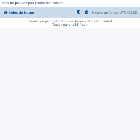
Vous
ne pouvez pas
joindre des fichiers
Index du forum
Heures au format
UTC+02:00
Développé par
phpBB
® Forum Software © phpBB Limited
Traduit par
phpBB-fr.com