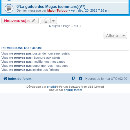
0/La guilde des Megas (sommaire)(V7)
Dernier message par
Major Turbop
«
ven. déc. 20, 2013 7:16 pm
Nouveau sujet
6 sujets • Page
1
sur
1
Aller à
PERMISSIONS DU FORUM
Vous
ne pouvez pas
poster de nouveaux sujets
Vous
ne pouvez pas
répondre aux sujets
Vous
ne pouvez pas
modifier vos messages
Vous
ne pouvez pas
supprimer vos messages
Vous
ne pouvez pas
joindre des fichiers
Index du forum
Heures au format
UTC+02:00
Développé par
phpBB
® Forum Software © phpBB Limited
Traduit par
phpBB-fr.com