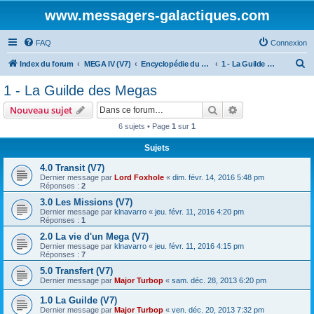
www.messagers-galactiques.com
FAQ
Connexion
R
Index du forum
MEGA IV (V7)
Encyclopédie du Messager Galactique (V7)
1 - La Guilde des Megas
e
1 - La Guilde des Megas
c
Rechercher
Recherche avanc
Nouveau sujet
h
6 sujets • Page
1
sur
1
e
Sujets
r
c
4.0 Transit (V7)
Dernier message par
Lord Foxhole
«
dim. févr. 14, 2016 5:48 pm
h
Réponses :
2
e
3.0 Les Missions (V7)
Dernier message par
klnavarro
«
jeu. févr. 11, 2016 4:20 pm
r
Réponses :
1
2.0 La vie d'un Mega (V7)
Dernier message par
klnavarro
«
jeu. févr. 11, 2016 4:15 pm
Réponses :
7
5.0 Transfert (V7)
Dernier message par
Major Turbop
«
sam. déc. 28, 2013 6:20 pm
1.0 La Guilde (V7)
Dernier message par
Major Turbop
«
ven. déc. 20, 2013 7:32 pm