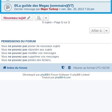
0/La guilde des Megas (sommaire)(V7)
Dernier message par
Major Turbop
«
ven. déc. 20, 2013 7:16 pm
Nouveau sujet
6 sujets • Page
1
sur
1
Aller à
PERMISSIONS DU FORUM
Vous
ne pouvez pas
poster de nouveaux sujets
Vous
ne pouvez pas
répondre aux sujets
Vous
ne pouvez pas
modifier vos messages
Vous
ne pouvez pas
supprimer vos messages
Vous
ne pouvez pas
joindre des fichiers
Index du forum
Heures au format
UTC+02:00
Développé par
phpBB
® Forum Software © phpBB Limited
Traduit par
phpBB-fr.com