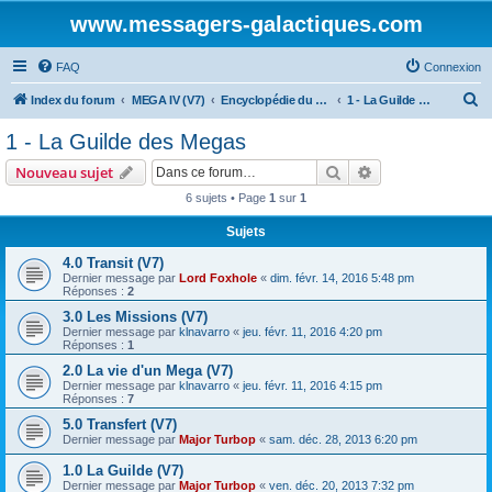
www.messagers-galactiques.com
FAQ
Connexion
R
Index du forum
MEGA IV (V7)
Encyclopédie du Messager Galactique (V7)
1 - La Guilde des Megas
e
1 - La Guilde des Megas
c
Rechercher
Recherche avanc
Nouveau sujet
h
6 sujets • Page
1
sur
1
e
Sujets
r
c
4.0 Transit (V7)
Dernier message par
Lord Foxhole
«
dim. févr. 14, 2016 5:48 pm
h
Réponses :
2
e
3.0 Les Missions (V7)
Dernier message par
klnavarro
«
jeu. févr. 11, 2016 4:20 pm
r
Réponses :
1
2.0 La vie d'un Mega (V7)
Dernier message par
klnavarro
«
jeu. févr. 11, 2016 4:15 pm
Réponses :
7
5.0 Transfert (V7)
Dernier message par
Major Turbop
«
sam. déc. 28, 2013 6:20 pm
1.0 La Guilde (V7)
Dernier message par
Major Turbop
«
ven. déc. 20, 2013 7:32 pm