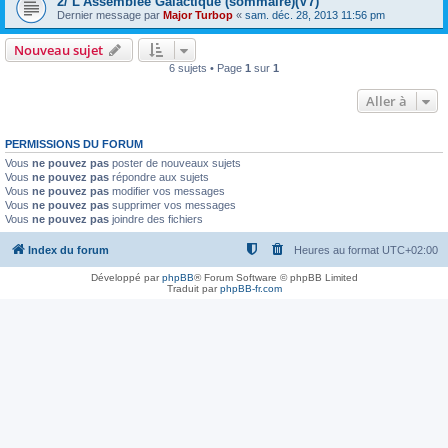
2/ L'Assemblée Galactique (sommaire)(V7)
Dernier message par
Major Turbop
«
sam. déc. 28, 2013 11:56 pm
Nouveau sujet
6 sujets • Page
1
sur
1
Aller à
PERMISSIONS DU FORUM
Vous
ne pouvez pas
poster de nouveaux sujets
Vous
ne pouvez pas
répondre aux sujets
Vous
ne pouvez pas
modifier vos messages
Vous
ne pouvez pas
supprimer vos messages
Vous
ne pouvez pas
joindre des fichiers
Index du forum
Heures au format
UTC+02:00
Développé par
phpBB
® Forum Software © phpBB Limited
Traduit par
phpBB-fr.com