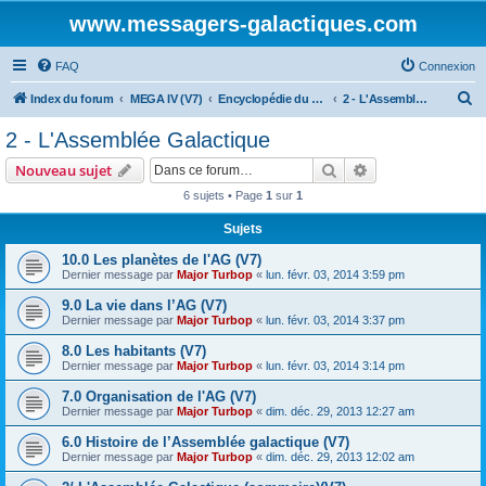
www.messagers-galactiques.com
FAQ
Connexion
R
Index du forum
MEGA IV (V7)
Encyclopédie du Messager Galactique (V7)
2 - L'Assemblée Galactique
e
2 - L'Assemblée Galactique
c
Rechercher
Recherche avanc
Nouveau sujet
h
6 sujets • Page
1
sur
1
e
Sujets
r
c
10.0 Les planètes de l'AG (V7)
Dernier message par
Major Turbop
«
lun. févr. 03, 2014 3:59 pm
h
9.0 La vie dans l’AG (V7)
e
Dernier message par
Major Turbop
«
lun. févr. 03, 2014 3:37 pm
r
8.0 Les habitants (V7)
Dernier message par
Major Turbop
«
lun. févr. 03, 2014 3:14 pm
7.0 Organisation de l'AG (V7)
Dernier message par
Major Turbop
«
dim. déc. 29, 2013 12:27 am
6.0 Histoire de l’Assemblée galactique (V7)
Dernier message par
Major Turbop
«
dim. déc. 29, 2013 12:02 am