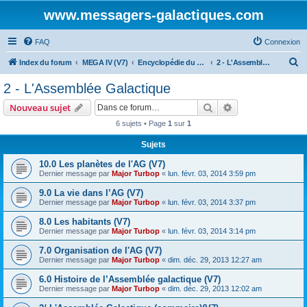
www.messagers-galactiques.com
FAQ
Connexion
R
Index du forum
MEGA IV (V7)
Encyclopédie du Messager Galactique (V7)
2 - L'Assemblée Galactique
e
2 - L'Assemblée Galactique
c
Rechercher
Recherche avanc
Nouveau sujet
h
6 sujets • Page
1
sur
1
e
Sujets
r
c
10.0 Les planètes de l'AG (V7)
Dernier message par
Major Turbop
«
lun. févr. 03, 2014 3:59 pm
h
9.0 La vie dans l’AG (V7)
e
Dernier message par
Major Turbop
«
lun. févr. 03, 2014 3:37 pm
r
8.0 Les habitants (V7)
Dernier message par
Major Turbop
«
lun. févr. 03, 2014 3:14 pm
7.0 Organisation de l'AG (V7)
Dernier message par
Major Turbop
«
dim. déc. 29, 2013 12:27 am
6.0 Histoire de l’Assemblée galactique (V7)
Dernier message par
Major Turbop
«
dim. déc. 29, 2013 12:02 am