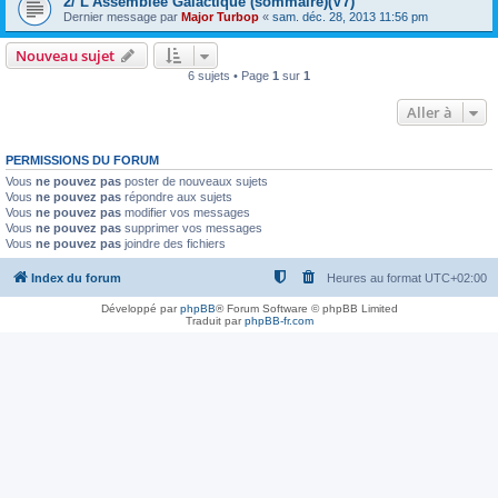
2/ L'Assemblée Galactique (sommaire)(V7)
Dernier message par
Major Turbop
«
sam. déc. 28, 2013 11:56 pm
Nouveau sujet
6 sujets • Page
1
sur
1
Aller à
PERMISSIONS DU FORUM
Vous
ne pouvez pas
poster de nouveaux sujets
Vous
ne pouvez pas
répondre aux sujets
Vous
ne pouvez pas
modifier vos messages
Vous
ne pouvez pas
supprimer vos messages
Vous
ne pouvez pas
joindre des fichiers
Index du forum
Heures au format
UTC+02:00
Développé par
phpBB
® Forum Software © phpBB Limited
Traduit par
phpBB-fr.com