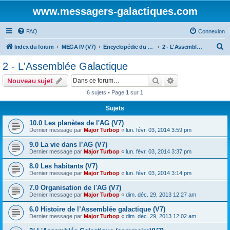
www.messagers-galactiques.com
FAQ
Connexion
R
Index du forum
MEGA IV (V7)
Encyclopédie du Messager Galactique (V7)
2 - L'Assemblée Galactique
e
2 - L'Assemblée Galactique
c
Rechercher
Recherche avanc
Nouveau sujet
h
6 sujets • Page
1
sur
1
e
Sujets
r
c
10.0 Les planètes de l'AG (V7)
Dernier message par
Major Turbop
«
lun. févr. 03, 2014 3:59 pm
h
9.0 La vie dans l’AG (V7)
e
Dernier message par
Major Turbop
«
lun. févr. 03, 2014 3:37 pm
r
8.0 Les habitants (V7)
Dernier message par
Major Turbop
«
lun. févr. 03, 2014 3:14 pm
7.0 Organisation de l'AG (V7)
Dernier message par
Major Turbop
«
dim. déc. 29, 2013 12:27 am
6.0 Histoire de l’Assemblée galactique (V7)
Dernier message par
Major Turbop
«
dim. déc. 29, 2013 12:02 am