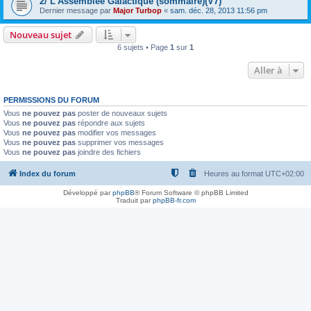
2/ L'Assemblée Galactique (sommaire)(V7)
Dernier message par
Major Turbop
«
sam. déc. 28, 2013 11:56 pm
Nouveau sujet
6 sujets • Page
1
sur
1
Aller à
PERMISSIONS DU FORUM
Vous
ne pouvez pas
poster de nouveaux sujets
Vous
ne pouvez pas
répondre aux sujets
Vous
ne pouvez pas
modifier vos messages
Vous
ne pouvez pas
supprimer vos messages
Vous
ne pouvez pas
joindre des fichiers
Index du forum
Heures au format
UTC+02:00
Développé par
phpBB
® Forum Software © phpBB Limited
Traduit par
phpBB-fr.com