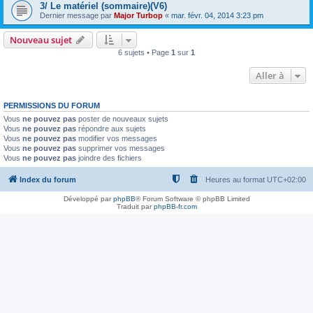
3/ Le matériel (sommaire)(V6)
Dernier message par
Major Turbop
«
mar. févr. 04, 2014 3:23 pm
Nouveau sujet
6 sujets • Page
1
sur
1
Aller à
PERMISSIONS DU FORUM
Vous
ne pouvez pas
poster de nouveaux sujets
Vous
ne pouvez pas
répondre aux sujets
Vous
ne pouvez pas
modifier vos messages
Vous
ne pouvez pas
supprimer vos messages
Vous
ne pouvez pas
joindre des fichiers
Index du forum
Heures au format
UTC+02:00
Développé par
phpBB
® Forum Software © phpBB Limited
Traduit par
phpBB-fr.com