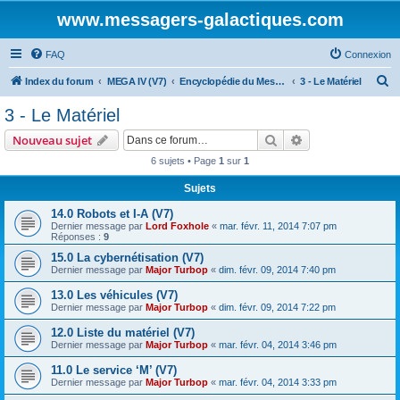
www.messagers-galactiques.com
FAQ
Connexion
R
Index du forum
MEGA IV (V7)
Encyclopédie du Messager Galactique (V7)
3 - Le Matériel
e
3 - Le Matériel
c
Rechercher
Recherche avanc
Nouveau sujet
h
6 sujets • Page
1
sur
1
e
Sujets
r
c
14.0 Robots et I-A (V7)
Dernier message par
Lord Foxhole
«
mar. févr. 11, 2014 7:07 pm
h
Réponses :
9
e
15.0 La cybernétisation (V7)
Dernier message par
Major Turbop
«
dim. févr. 09, 2014 7:40 pm
r
13.0 Les véhicules (V7)
Dernier message par
Major Turbop
«
dim. févr. 09, 2014 7:22 pm
12.0 Liste du matériel (V7)
Dernier message par
Major Turbop
«
mar. févr. 04, 2014 3:46 pm
11.0 Le service ‘M’ (V7)
Dernier message par
Major Turbop
«
mar. févr. 04, 2014 3:33 pm